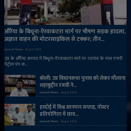
राजनीति
मनोरंजन
औरैया के बिधूना-ऐरवाकटरा मार्ग पर भीषण सड़क हादसा,
अज्ञात वाहन की मोटरसाइकिल से टक्कर; तीन...
अपराध
Janmat News
Aug 6, 2026
ज्योतिष
उप्र के औरैया जनपद में बिधूना-ऐरवाकटरा मार्ग पर रठगांव के पास एचपी
पेट्रोल पंप क...
वीडियो
बरेली: उप्र विधानसभा चुनाव को लेकर मौलाना
व्यापार
शहाबुद्दीन रजवी ने...
Janmat News
Aug 6, 2026
टेक्नोलॉजी
हरदोई में विश्व स्तनपान सप्ताह, पोस्टर
प्रतियोगिता में छात्र...
ई-पेपर
Janmat News
Aug 6, 2026
Language