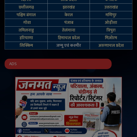
छत्तीसगढ़
झारखंड
उत्तराखंड
पश्चिम बंगाल
केरल
मणिपुर
गोवा
पंजाब
ओड़ीशा
तमिलनाडु
तेलंगाना
त्रिपुरा
हरियाणा
हिमाचल प्रदेश
मिज़ोरम
सिक्किम
जम्‍मू एवं कश्‍मीर
अरुणाचल प्रदेश
ADS