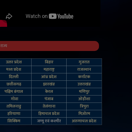
राज्य
उत्‍तर प्रदेश
बिहार
गुजरात
मध्य प्रदेश
महाराष्ट्र
राजस्थान
दिल्‍ली
आंध्र प्रदेश
कर्नाटक
छत्तीसगढ़
झारखंड
उत्तराखंड
पश्चिम बंगाल
केरल
मणिपुर
गोवा
पंजाब
ओड़ीशा
तमिलनाडु
तेलंगाना
त्रिपुरा
हरियाणा
हिमाचल प्रदेश
मिज़ोरम
सिक्किम
जम्‍मू एवं कश्‍मीर
अरुणाचल प्रदेश