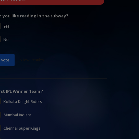
 you like reading in the subway?
Yes
No
View Results
Vote
rst IPL Winner Team ?
Kolkata Knight Riders
Mumbai Indians
Chennai Super Kings