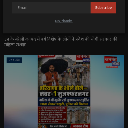
Subscribe
बरेली: एकतरफ़ा मोहब्बत का विरोध करने पर फूंकी गरीब
विधवा की झोपड़ी, नहीं मिला प्रशासन से न...
No, thanks
Janmat News
Aug 6, 2026
उप्र के बरेली जनपद में वर्ग विशेष के लोगों ने प्रदेश की योगी सरकार की
महिला सशक्...
उत्तर प्रदेश