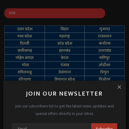
राज्य
उत्‍तर प्रदेश
बिहार
गुजरात
मध्य प्रदेश
महाराष्ट्र
राजस्थान
दिल्‍ली
आंध्र प्रदेश
कर्नाटक
छत्तीसगढ़
झारखंड
उत्तराखंड
पश्चिम बंगाल
केरल
मणिपुर
गोवा
पंजाब
ओड़ीशा
तमिलनाडु
तेलंगाना
त्रिपुरा
हरियाणा
हिमाचल प्रदेश
मिज़ोरम
सिक्किम
जम्‍मू एवं कश्‍मीर
अरुणाचल प्रदेश
JOIN OUR NEWSLETTER
ADS
Join our subscribers list to get the latest news, updates and
special offers directly in your inbox
Subscribe