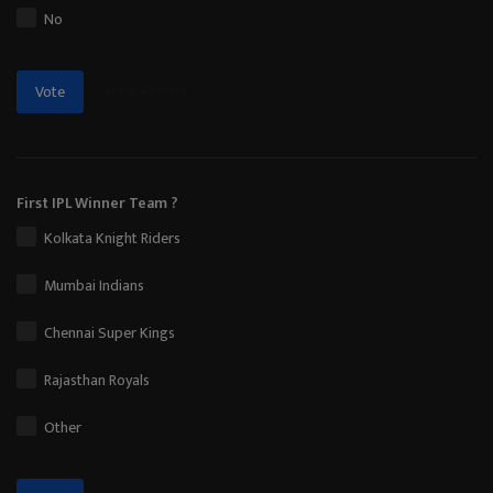
No
View Results
Vote
First IPL Winner Team ?
Kolkata Knight Riders
Mumbai Indians
Chennai Super Kings
Rajasthan Royals
Other