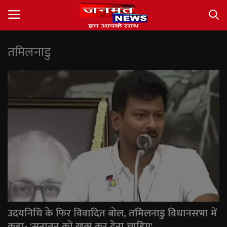
तमिलनाडु
Login
Register
About
Contact
देश
अंतर्राष्ट्रीय
राज्य
उदयनिधि के फिर विवादित बोल, तमिलनाडु विधानसभा में
खेल
कहा- 'सनातन को खत्म कर देना चाहिए'