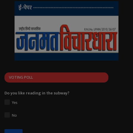
VOTING POLL
Do you like reading in the subway?
Yes
No