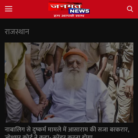
राजस्थान
Login
Register
About
Contact
देश
अंतर्राष्ट्रीय
राज्य
नाबालिग से दुष्कर्म मामले में आसाराम की सजा बरकरार,
खेल
जोधपुर कोर्ट ने कहा- सरेंडर करना होगा