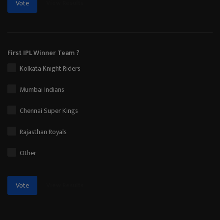
View Results
Vote
First IPL Winner Team ?
Kolkata Knight Riders
Mumbai Indians
Chennai Super Kings
Rajasthan Royals
Other
View Results
Vote