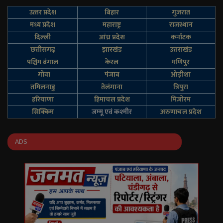
उत्‍तर प्रदेश
बिहार
गुजरात
मध्य प्रदेश
महाराष्ट्र
राजस्थान
दिल्‍ली
आंध्र प्रदेश
कर्नाटक
छत्तीसगढ़
झारखंड
उत्तराखंड
पश्चिम बंगाल
केरल
मणिपुर
गोवा
पंजाब
ओड़ीशा
तमिलनाडु
तेलंगाना
त्रिपुरा
हरियाणा
हिमाचल प्रदेश
मिज़ोरम
सिक्किम
जम्‍मू एवं कश्‍मीर
अरुणाचल प्रदेश
ADS