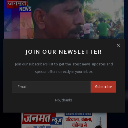
JOIN OUR NEWSLETTER
Join our subscribers list to get the latest news, updates and
लखीमपुर खीरी में गैस संकट पर बवाल, एजेंसी पर उपभोक्ताओं
special offers directly in your inbox
का हंगामा
Subscribe
Janmat News
Apr 21, 2026
No, thanks