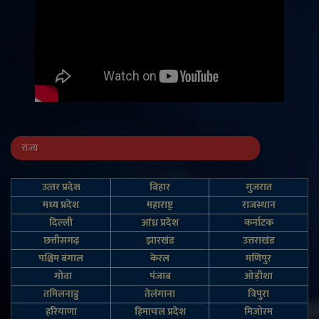
राज्य
उत्‍तर प्रदेश
बिहार
गुजरात
मध्य प्रदेश
महाराष्ट्र
राजस्थान
दिल्‍ली
आंध्र प्रदेश
कर्नाटक
छत्तीसगढ़
झारखंड
उत्तराखंड
पश्चिम बंगाल
केरल
मणिपुर
गोवा
पंजाब
ओड़ीशा
तमिलनाडु
तेलंगाना
त्रिपुरा
हरियाणा
हिमाचल प्रदेश
मिज़ोरम