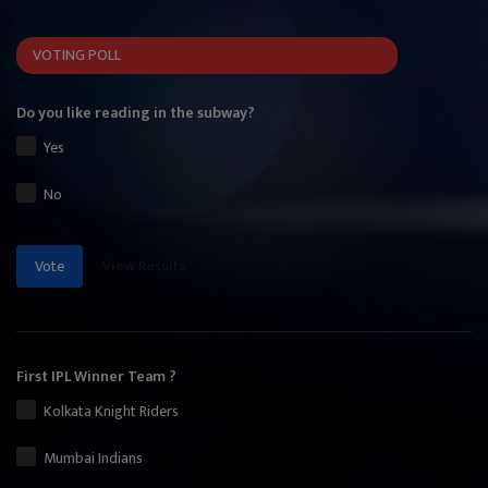
VOTING POLL
Do you like reading in the subway?
Yes
No
View Results
Vote
First IPL Winner Team ?
Kolkata Knight Riders
Mumbai Indians