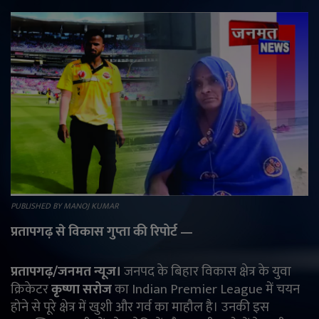
राजनीति
मनोरंजन
अपराध
ज्योतिष
वीडियो
व्यापार
PUBLISHED BY MANOJ KUMAR
प्रतापगढ़ से विकास गुप्ता की रिपोर्ट —
टेक्नोलॉजी
प्रतापगढ़/जनमत न्यूज।
जनपद के बिहार विकास क्षेत्र के युवा
ई-पेपर
क्रिकेटर
कृष्णा सरोज
का
Indian Premier League
में चयन
होने से पूरे क्षेत्र में खुशी और गर्व का माहौल है। उनकी इस
Language