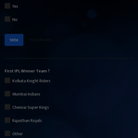
Yes
No
View Results
Vote
First IPL Winner Team ?
Kolkata Knight Riders
Mumbai Indians
Chennai Super Kings
Rajasthan Royals
Other