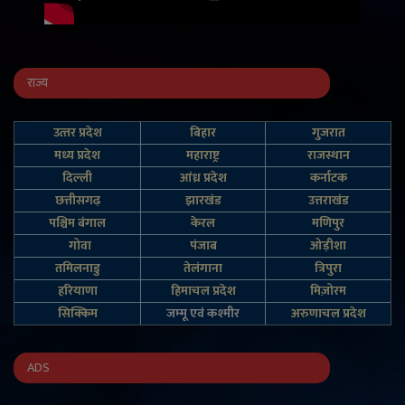
राज्य
उत्‍तर प्रदेश
बिहार
गुजरात
मध्य प्रदेश
महाराष्ट्र
राजस्थान
दिल्‍ली
आंध्र प्रदेश
कर्नाटक
छत्तीसगढ़
झारखंड
उत्तराखंड
पश्चिम बंगाल
केरल
मणिपुर
गोवा
पंजाब
ओड़ीशा
तमिलनाडु
तेलंगाना
त्रिपुरा
हरियाणा
हिमाचल प्रदेश
मिज़ोरम
सिक्किम
जम्‍मू एवं कश्‍मीर
अरुणाचल प्रदेश
ADS