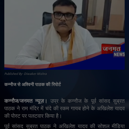
राजनीति
मनोरंजन
अपराध
ज्योतिष
वीडियो
Published By- Diwaker Mishra
व्यापार
कन्नौज से अश्विनी पाठक की रिपोर्ट
टेक्नोलॉजी
कन्नौज/जनमत न्यूज़।
उप्र के कन्नौज के पूर्व सांसद सुब्रत
पाठक ने राम मंदिर में चंदे की रकम गायब होने के अखिलेश यादव
ई-पेपर
की पोस्ट पर पलटवार किया है।
पूर्व सांसद सुब्रत पाठक ने अखिलेश यादव की सोशल मीडिया
Language