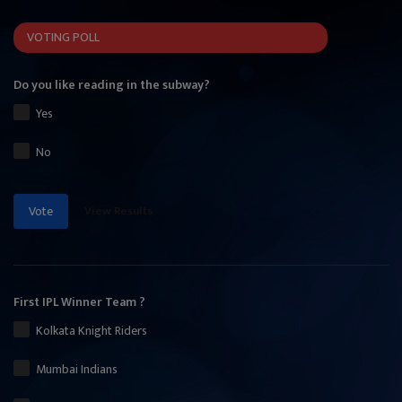
VOTING POLL
Do you like reading in the subway?
Yes
No
View Results
Vote
First IPL Winner Team ?
Kolkata Knight Riders
Mumbai Indians