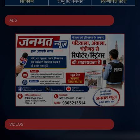
सिक्किम
जम्‍मू एवं कश्‍मीर
अरुणाचल प्रदेश
ADS
VIDEOS