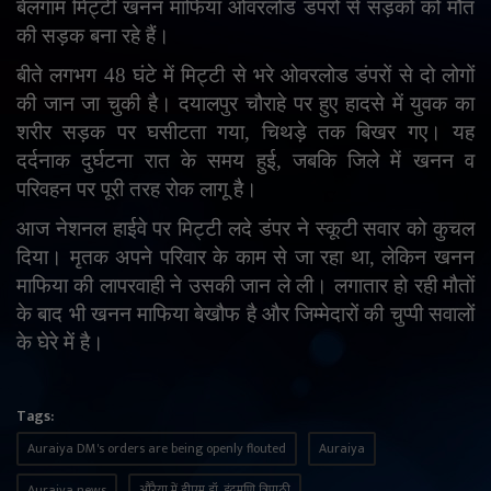
बेलगाम मिट्टी खनन माफिया ओवरलोड डंपरों से सड़कों को मौत
English
Arabic
की सड़क बना रहे हैं।
बीते लगभग 48 घंटे में मिट्टी से भरे ओवरलोड डंपरों से दो लोगों
की जान जा चुकी है। दयालपुर चौराहे पर हुए हादसे में युवक का
शरीर सड़क पर घसीटता गया
,
चिथड़े तक बिखर गए। यह
दर्दनाक दुर्घटना रात के समय हुई
,
जबकि जिले में खनन व
परिवहन पर पूरी तरह रोक लागू है।
आज नेशनल हाईवे पर मिट्टी लदे डंपर ने स्कूटी सवार को कुचल
दिया। मृतक अपने परिवार के काम से जा रहा था
,
लेकिन खनन
माफिया की लापरवाही ने उसकी जान ले ली। लगातार हो रही मौतों
के बाद भी खनन माफिया बेखौफ है और जिम्मेदारों की चुप्पी सवालों
के घेरे में है।
Tags:
Auraiya DM's orders are being openly flouted
Auraiya
Auraiya news
औरैया में डीएम डॉ. इंद्रमणि त्रिपाठी