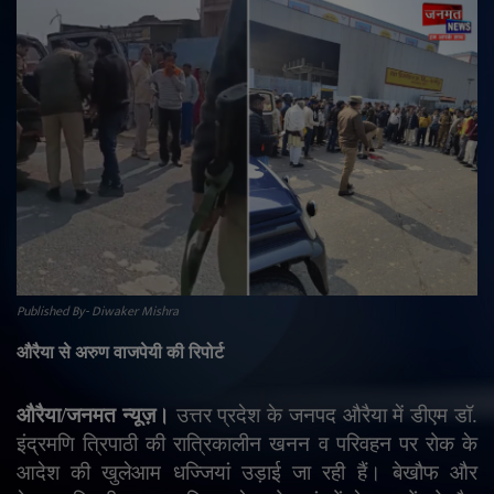
राजनीति
मनोरंजन
अपराध
ज्योतिष
वीडियो
Published By- Diwaker Mishra
व्यापार
औरैया से अरुण वाजपेयी की रिपोर्ट
टेक्नोलॉजी
औरैया/जनमत न्यूज़।
उत्तर प्रदेश के जनपद औरैया में डीएम डॉ.
ई-पेपर
इंद्रमणि त्रिपाठी की रात्रिकालीन खनन व परिवहन पर रोक के
आदेश की खुलेआम धज्जियां उड़ाई जा रही हैं। बेखौफ और
Language