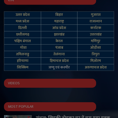
राज्य
उत्‍तर प्रदेश
बिहार
गुजरात
मध्य प्रदेश
महाराष्ट्र
राजस्थान
दिल्‍ली
आंध्र प्रदेश
कर्नाटक
छत्तीसगढ़
झारखंड
उत्तराखंड
पश्चिम बंगाल
केरल
मणिपुर
गोवा
पंजाब
ओड़ीशा
तमिलनाडु
तेलंगाना
त्रिपुरा
हरियाणा
हिमाचल प्रदेश
मिज़ोरम
सिक्किम
जम्‍मू एवं कश्‍मीर
अरुणाचल प्रदेश
VIDEOS
MOST POPULAR