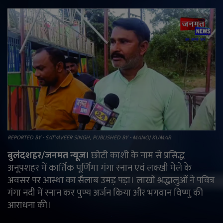
राजनीति
मनोरंजन
अपराध
ज्योतिष
वीडियो
REPORTED BY - SATYAVEER SINGH, PUBLISHED BY - MANOJ KUMAR
व्यापार
बुलंदशहर/जनमत न्यूज।
छोटी काशी के नाम से प्रसिद्ध
अनूपशहर में कार्तिक पूर्णिमा गंगा स्नान एवं लक्खी मेले के
टेक्नोलॉजी
अवसर पर आस्था का सैलाब उमड़ पड़ा। लाखों श्रद्धालुओं ने पवित्र
गंगा नदी में स्नान कर पुण्य अर्जन किया और भगवान विष्णु की
ई-पेपर
आराधना की।
Language