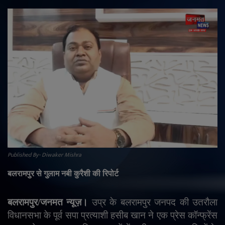
राजनीति
मनोरंजन
अपराध
ज्योतिष
वीडियो
व्यापार
Published By- Diwaker Mishra
टेक्नोलॉजी
बलरामपुर से गुलाम नबी कुरैशी की रिपोर्ट
ई-पेपर
बलरामपुर/जनमत न्यूज़।
उप्र के बलरामपुर जनपद की उतरौला
विधानसभा के पूर्व सपा प्रत्याशी हसीब खान ने एक प्रेस कॉन्फ्रेंस
Language