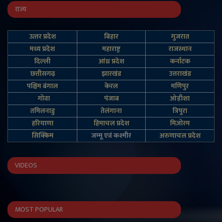
राज्य
उत्‍तर प्रदेश
बिहार
गुजरात
मध्य प्रदेश
महाराष्ट्र
राजस्थान
दिल्‍ली
आंध्र प्रदेश
कर्नाटक
छत्तीसगढ़
झारखंड
उत्तराखंड
पश्चिम बंगाल
केरल
मणिपुर
गोवा
पंजाब
ओड़ीशा
तमिलनाडु
तेलंगाना
त्रिपुरा
हरियाणा
हिमाचल प्रदेश
मिज़ोरम
सिक्किम
जम्‍मू एवं कश्‍मीर
अरुणाचल प्रदेश
VIDEOS
MOST POPULAR