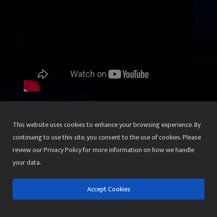
राज्य
This website uses cookies to enhance your browsing experience. By
continuing to use this site, you consent to the use of cookies. Please
उत्‍तर प्रदेश
बिहार
गुजरात
review our Privacy Policy for more information on how we handle
मध्य प्रदेश
महाराष्ट्र
राजस्थान
your data.
दिल्‍ली
आंध्र प्रदेश
कर्नाटक
छत्तीसगढ़
झारखंड
उत्तराखंड
Accept Cookies
पश्चिम बंगाल
केरल
मणिपुर
गोवा
पंजाब
ओड़ीशा