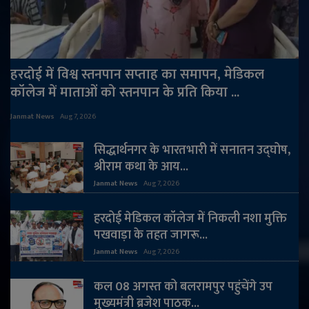
राजनीति
मनोरंजन
हरदोई में विश्व स्तनपान सप्ताह का समापन, मेडिकल
कॉलेज में माताओं को स्तनपान के प्रति किया ...
अपराध
Janmat News
Aug 7, 2026
ज्योतिष
सिद्धार्थनगर के भारतभारी में सनातन उद्घोष,
वीडियो
श्रीराम कथा के आय...
Janmat News
Aug 7, 2026
व्यापार
हरदोई मेडिकल कॉलेज में निकली नशा मुक्ति
पखवाड़ा के तहत जागरू...
टेक्नोलॉजी
Janmat News
Aug 7, 2026
ई-पेपर
कल 08 अगस्त को बलरामपुर पहुंचेंगे उप
मुख्यमंत्री ब्रजेश पाठक...
Language