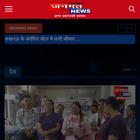
BREAKING NEWS
Login
Register
लखनऊ के कोचिंग सेंटर में लगी भीषण आग, कई छात्रों ने कूदकर बचाई जान; राहत व बचाव कार्य जारी
About
Contact
देश
देश
अंतर्राष्ट्रीय
राज्य
खेल