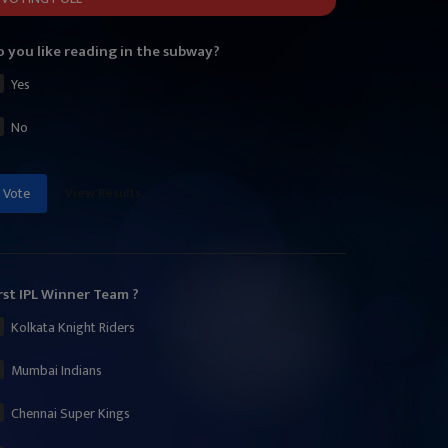
 you like reading in the subway?
Yes
No
View Results
Vote
rst IPL Winner Team ?
Kolkata Knight Riders
Mumbai Indians
Chennai Super Kings