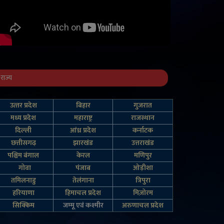
राज्य
उत्‍तर प्रदेश
बिहार
गुजरात
मध्य प्रदेश
महाराष्ट्र
राजस्थान
दिल्‍ली
आंध्र प्रदेश
कर्नाटक
छत्तीसगढ़
झारखंड
उत्तराखंड
पश्चिम बंगाल
केरल
मणिपुर
गोवा
पंजाब
ओड़ीशा
तमिलनाडु
तेलंगाना
त्रिपुरा
हरियाणा
हिमाचल प्रदेश
मिज़ोरम
सिक्किम
जम्‍मू एवं कश्‍मीर
अरुणाचल प्रदेश