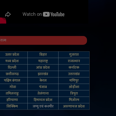
राज्य
उत्‍तर प्रदेश
बिहार
गुजरात
मध्य प्रदेश
महाराष्ट्र
राजस्थान
दिल्‍ली
आंध्र प्रदेश
कर्नाटक
छत्तीसगढ़
झारखंड
उत्तराखंड
पश्चिम बंगाल
केरल
मणिपुर
गोवा
पंजाब
ओड़ीशा
तमिलनाडु
तेलंगाना
त्रिपुरा
हरियाणा
हिमाचल प्रदेश
मिज़ोरम
सिक्किम
जम्‍मू एवं कश्‍मीर
अरुणाचल प्रदेश