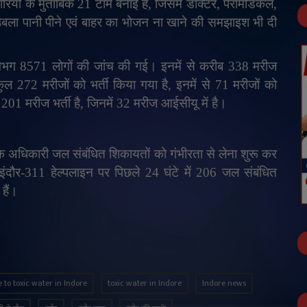
रियों के मुताबिक 21 टीमें बनाई है
,
जिसमें डॉक्टर
,
पैरामेडिकल
,
ला पानी पीने एवं बाहर का भोजन ना खाने की समझाइश भी दी
गभग 8571 लोगों की जांच की गई। इनमें से करीब 338 मरीज
ल 272 मरीजों को भर्ती किया गया है
,
इनमें से 71 मरीजों को
 201 मरीज भर्ती है
,
जिनमें 32 मरीज आईसीयू में है।
म के अधिकारी जल संबंधित शिकायतों को गंभीरता से लेना शुरू कर
दौर-311 हेल्पलाइन पर पिछले 24 घंटे में 206 जल संबंधित
हैं।
 to toxic water in Indore
toxic water in Indore
Indore news