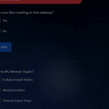
 you like reading in the subway?
Yes
No
View Results
Vote
rst IPL Winner Team ?
Kolkata Knight Riders
Mumbai Indians
Chennai Super Kings