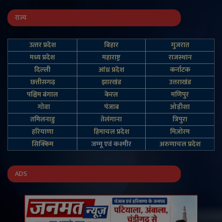
राज्य
उत्‍तर प्रदेश
बिहार
गुजरात
मध्य प्रदेश
महाराष्ट्र
राजस्थान
दिल्‍ली
आंध्र प्रदेश
कर्नाटक
छत्तीसगढ़
झारखंड
उत्तराखंड
पश्चिम बंगाल
केरल
मणिपुर
गोवा
पंजाब
ओड़ीशा
तमिलनाडु
तेलंगाना
त्रिपुरा
हरियाणा
हिमाचल प्रदेश
मिज़ोरम
सिक्किम
जम्‍मू एवं कश्‍मीर
अरुणाचल प्रदेश
ADS