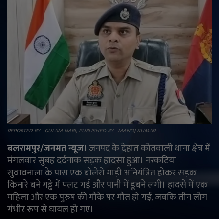
राजनीति
मनोरंजन
अपराध
ज्योतिष
वीडियो
REPORTED BY - GULAM NABI, PUBLISHED BY - MANOJ KUMAR
व्यापार
बलरामपुर/जनमत न्यूज।
जनपद के देहात कोतवाली थाना क्षेत्र में
मंगलवार सुबह दर्दनाक सड़क हादसा हुआ। नरकटिया
टेक्नोलॉजी
सुवावनाला के पास एक बोलेरो गाड़ी अनियंत्रित होकर सड़क
किनारे बने गड्ढे में पलट गई और पानी में डूबने लगी। हादसे में एक
ई-पेपर
महिला और एक पुरुष की मौके पर मौत हो गई, जबकि तीन लोग
गंभीर रूप से घायल हो गए।
Language