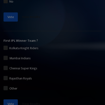
No
View Results
Vote
First IPL Winner Team ?
Kolkata Knight Riders
Mumbai Indians
Chennai Super Kings
Rajasthan Royals
Other
View Results
Vote