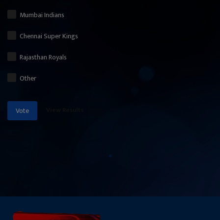
Mumbai Indians
Chennai Super Kings
Rajasthan Royals
Other
View Results
Vote