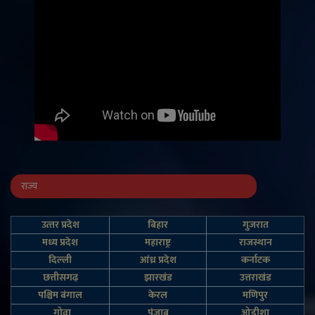
राज्य
उत्‍तर प्रदेश
बिहार
गुजरात
मध्य प्रदेश
महाराष्ट्र
राजस्थान
दिल्‍ली
आंध्र प्रदेश
कर्नाटक
छत्तीसगढ़
झारखंड
उत्तराखंड
पश्चिम बंगाल
केरल
मणिपुर
गोवा
पंजाब
ओड़ीशा