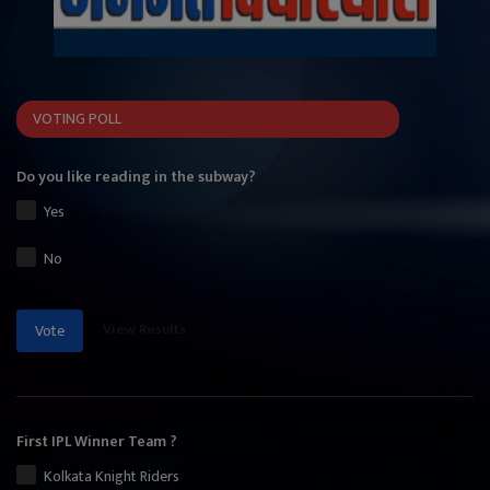
VOTING POLL
Do you like reading in the subway?
Yes
No
View Results
Vote
First IPL Winner Team ?
Kolkata Knight Riders