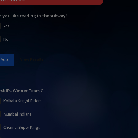
 you like reading in the subway?
Yes
No
View Results
Vote
rst IPL Winner Team ?
Kolkata Knight Riders
Mumbai Indians
Chennai Super Kings