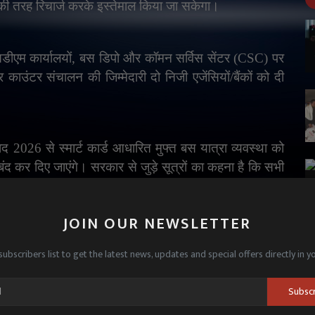
्ड की तरह रिचार्ज करके इस्तेमाल किया जा सकेगा।
सडीएम कार्यालयों
,
बस डिपो और कॉमन सर्विस सेंटर (
CSC)
पर
ाउंटर संचालन की जिम्मेदारी दो निजी एजेंसियों/बैंकों को दी
ाद 2026 से स्मार्ट कार्ड आधारित मुफ्त बस यात्रा व्यवस्था को
द कर दिए जाएंगे। सरकार से जुड़े सूत्रों का कहना है कि सभी
िसी भी समय स्मार्ट कार्ड आधारित व्यवस्था लागू करने का रास्ता
JOIN OUR NEWSLETTER
subscribers list to get the latest news, updates and special offers directly in y
्था डिजिटल होगी
,
बल्कि मुफ्त यात्रा योजना में लीकेज
,
फर्जीवाड़े
ी
,
बस यात्रियों के लिए एक आधुनिक और एकीकृत टिकटिंग
Subsc