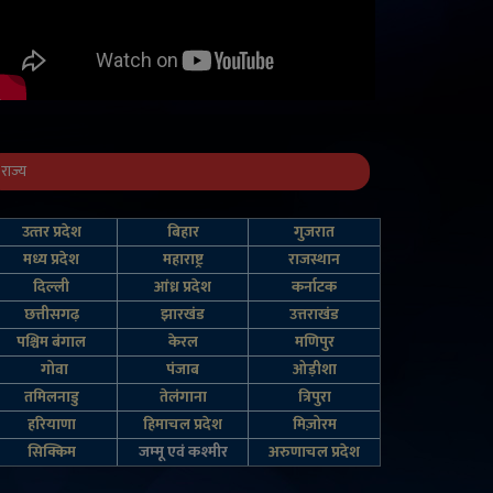
राज्य
उत्‍तर प्रदेश
बिहार
गुजरात
मध्य प्रदेश
महाराष्ट्र
राजस्थान
दिल्‍ली
आंध्र प्रदेश
कर्नाटक
छत्तीसगढ़
झारखंड
उत्तराखंड
पश्चिम बंगाल
केरल
मणिपुर
गोवा
पंजाब
ओड़ीशा
तमिलनाडु
तेलंगाना
त्रिपुरा
हरियाणा
हिमाचल प्रदेश
मिज़ोरम
सिक्किम
जम्‍मू एवं कश्‍मीर
अरुणाचल प्रदेश