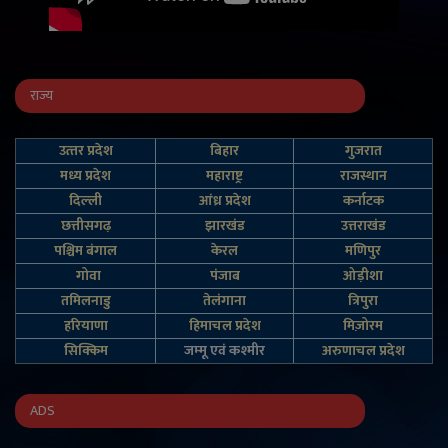
राज्य
उत्‍तर प्रदेश
बिहार
गुजरात
मध्य प्रदेश
महाराष्ट्र
राजस्थान
दिल्‍ली
आंध्र प्रदेश
कर्नाटक
छत्तीसगढ़
झारखंड
उत्तराखंड
पश्चिम बंगाल
केरल
मणिपुर
गोवा
पंजाब
ओड़ीशा
तमिलनाडु
तेलंगाना
त्रिपुरा
हरियाणा
हिमाचल प्रदेश
मिज़ोरम
सिक्किम
जम्‍मू एवं कश्‍मीर
अरुणाचल प्रदेश
ADS