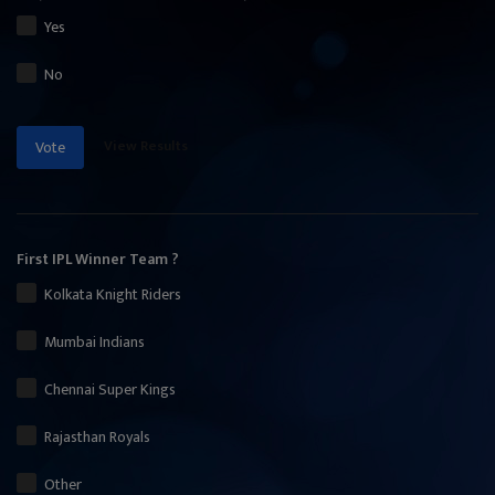
Yes
No
View Results
Vote
First IPL Winner Team ?
Kolkata Knight Riders
Mumbai Indians
Chennai Super Kings
Rajasthan Royals
Other