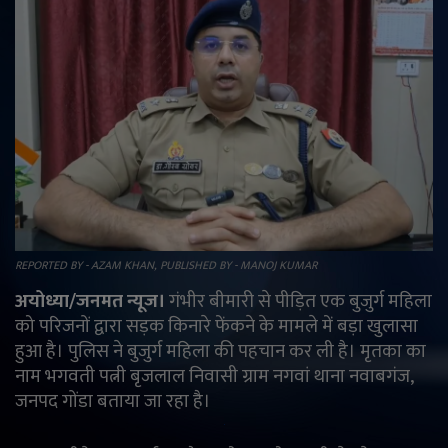
राजनीति
मनोरंजन
अपराध
ज्योतिष
वीडियो
REPORTED BY - AZAM KHAN, PUBLISHED BY - MANOJ KUMAR
व्यापार
अयोध्या/जनमत न्यूज।
गंभीर बीमारी से पीड़ित एक बुजुर्ग महिला
को परिजनों द्वारा सड़क किनारे फेंकने के मामले में बड़ा खुलासा
टेक्नोलॉजी
हुआ है। पुलिस ने बुजुर्ग महिला की पहचान कर ली है। मृतका का
नाम भगवती पत्नी बृजलाल निवासी ग्राम नगवां थाना नवाबगंज,
ई-पेपर
जनपद गोंडा बताया जा रहा है।
Language