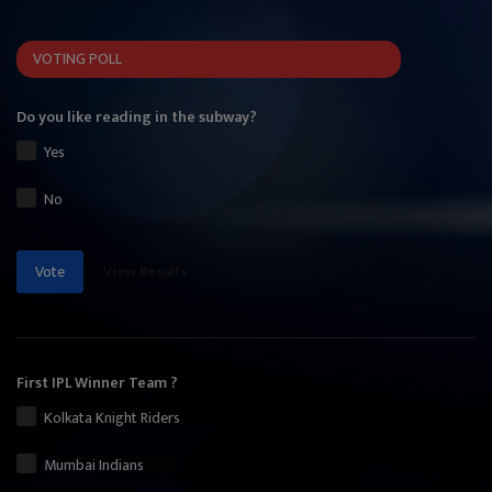
VOTING POLL
Do you like reading in the subway?
Yes
No
View Results
Vote
First IPL Winner Team ?
Kolkata Knight Riders
Mumbai Indians