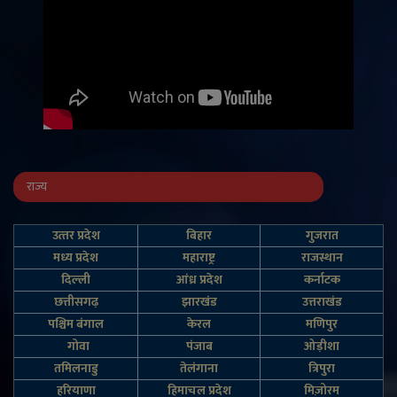
राज्य
उत्‍तर प्रदेश
बिहार
गुजरात
मध्य प्रदेश
महाराष्ट्र
राजस्थान
दिल्‍ली
आंध्र प्रदेश
कर्नाटक
छत्तीसगढ़
झारखंड
उत्तराखंड
पश्चिम बंगाल
केरल
मणिपुर
गोवा
पंजाब
ओड़ीशा
तमिलनाडु
तेलंगाना
त्रिपुरा
हरियाणा
हिमाचल प्रदेश
मिज़ोरम