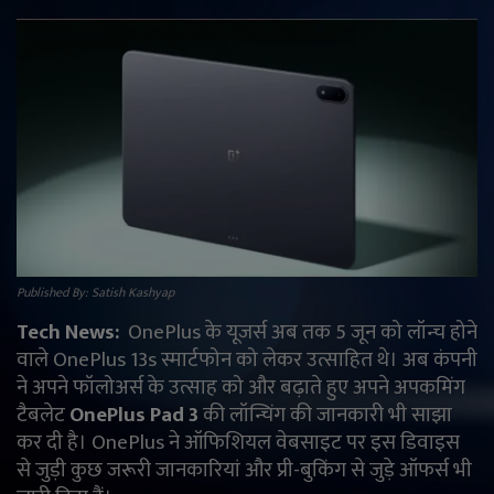
राजनीति
मनोरंजन
अपराध
ज्योतिष
वीडियो
Published By: Satish Kashyap
व्यापार
Tech News:
OnePlus के यूजर्स अब तक 5 जून को लॉन्च होने
वाले OnePlus 13s स्मार्टफोन को लेकर उत्साहित थे। अब कंपनी
टेक्नोलॉजी
ने अपने फॉलोअर्स के उत्साह को और बढ़ाते हुए अपने अपकमिंग
टैबलेट
OnePlus Pad 3
की लॉन्चिंग की जानकारी भी साझा
ई-पेपर
कर दी है। OnePlus ने ऑफिशियल वेबसाइट पर इस डिवाइस
से जुड़ी कुछ जरूरी जानकारियां और प्री-बुकिंग से जुड़े ऑफर्स भी
Language