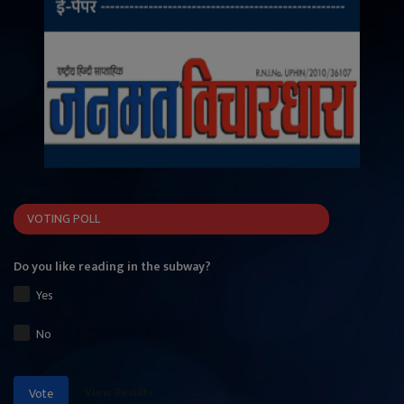
VOTING POLL
Do you like reading in the subway?
Yes
No
View Results
Vote