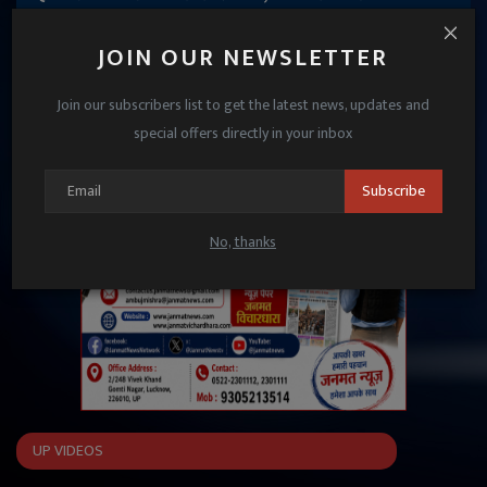
करोड़ वाले बयान पर डीक...
JOIN OUR NEWSLETTER
Janmat News
Dec 8, 2025
Join our subscribers list to get the latest news, updates and
special offers directly in your inbox
Subscribe
No, thanks
UP VIDEOS