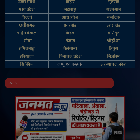
उत्‍तर प्रदेश
बिहार
गुजरात
मध्य प्रदेश
महाराष्ट्र
राजस्थान
दिल्‍ली
आंध्र प्रदेश
कर्नाटक
छत्तीसगढ़
झारखंड
उत्तराखंड
पश्चिम बंगाल
केरल
मणिपुर
गोवा
पंजाब
ओड़ीशा
तमिलनाडु
तेलंगाना
त्रिपुरा
हरियाणा
हिमाचल प्रदेश
मिज़ोरम
सिक्किम
जम्‍मू एवं कश्‍मीर
अरुणाचल प्रदेश
ADS