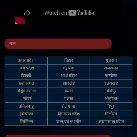
राज्य
उत्‍तर प्रदेश
बिहार
गुजरात
मध्य प्रदेश
महाराष्ट्र
राजस्थान
दिल्‍ली
आंध्र प्रदेश
कर्नाटक
छत्तीसगढ़
झारखंड
उत्तराखंड
पश्चिम बंगाल
केरल
मणिपुर
गोवा
पंजाब
ओड़ीशा
तमिलनाडु
तेलंगाना
त्रिपुरा
हरियाणा
हिमाचल प्रदेश
मिज़ोरम
सिक्किम
जम्‍मू एवं कश्‍मीर
अरुणाचल प्रदेश