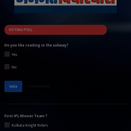
VOTING POLL
Do you like reading in the subway?
Yes
No
View Results
Vote
First IPL Winner Team ?
Kolkata Knight Riders