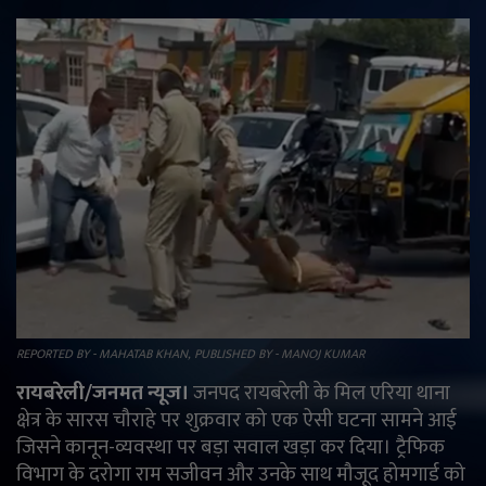
राजनीति
मनोरंजन
अपराध
ज्योतिष
वीडियो
व्यापार
REPORTED BY - MAHATAB KHAN, PUBLISHED BY - MANOJ KUMAR
टेक्नोलॉजी
रायबरेली/जनमत न्यूज।
जनपद रायबरेली के मिल एरिया थाना
क्षेत्र के सारस चौराहे पर शुक्रवार को एक ऐसी घटना सामने आई
ई-पेपर
जिसने कानून-व्यवस्था पर बड़ा सवाल खड़ा कर दिया। ट्रैफिक
विभाग के दरोगा राम सजीवन और उनके साथ मौजूद होमगार्ड को
Language