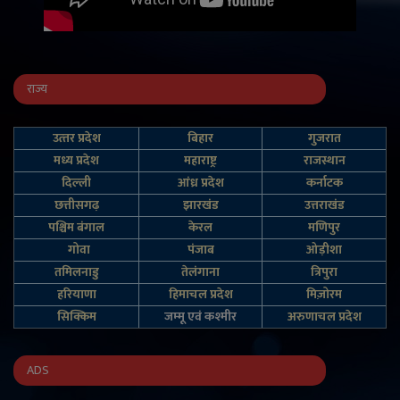
राज्य
उत्‍तर प्रदेश
बिहार
गुजरात
मध्य प्रदेश
महाराष्ट्र
राजस्थान
दिल्‍ली
आंध्र प्रदेश
कर्नाटक
छत्तीसगढ़
झारखंड
उत्तराखंड
पश्चिम बंगाल
केरल
मणिपुर
गोवा
पंजाब
ओड़ीशा
तमिलनाडु
तेलंगाना
त्रिपुरा
हरियाणा
हिमाचल प्रदेश
मिज़ोरम
सिक्किम
जम्‍मू एवं कश्‍मीर
अरुणाचल प्रदेश
ADS