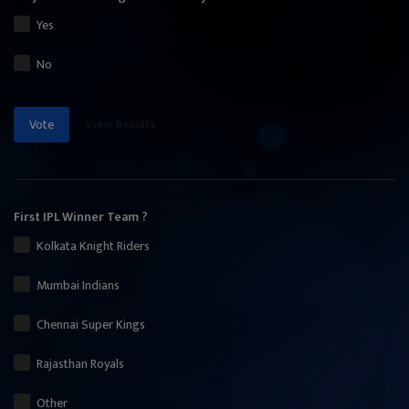
Yes
No
View Results
Vote
First IPL Winner Team ?
Kolkata Knight Riders
Mumbai Indians
Chennai Super Kings
Rajasthan Royals
Other