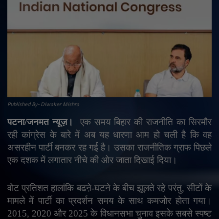
राजनीति
मनोरंजन
अपराध
ज्योतिष
Published By- Diwaker Mishra
वीडियो
पटना
/
जनमत न्यूज़।
एक समय बिहार की राजनीति का सिरमौर
रही कांग्रेस के बारे में अब यह धारणा आम हो चली है कि वह
व्यापार
असरहीन पार्टी बनकर रह गई है। उसका राजनीतिक ग्राफ पिछले
एक दशक में लगातार नीचे की ओर जाता दिखाई दिया।
टेक्नोलॉजी
वोट प्रतिशत हालांकि बढऩे-घटने के बीच झूलते रहे परंतु
,
सीटों के
ई-पेपर
मामले में पार्टी का प्रदर्शन समय के साथ कमजोर होता गया।
2015
,
2020 और 2025 के विधानसभा चुनाव इसके सबसे स्पष्ट
Language