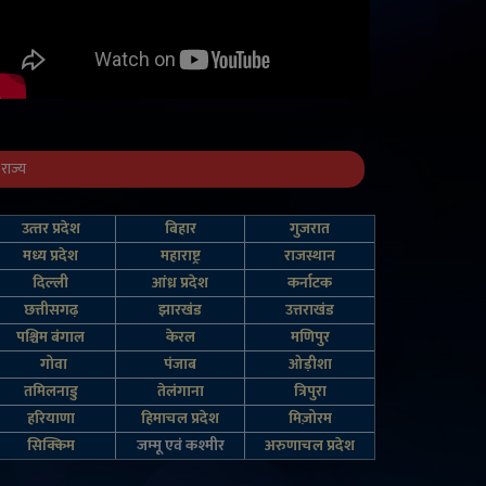
राज्य
उत्‍तर प्रदेश
बिहार
गुजरात
मध्य प्रदेश
महाराष्ट्र
राजस्थान
दिल्‍ली
आंध्र प्रदेश
कर्नाटक
छत्तीसगढ़
झारखंड
उत्तराखंड
पश्चिम बंगाल
केरल
मणिपुर
गोवा
पंजाब
ओड़ीशा
तमिलनाडु
तेलंगाना
त्रिपुरा
हरियाणा
हिमाचल प्रदेश
मिज़ोरम
सिक्किम
जम्‍मू एवं कश्‍मीर
अरुणाचल प्रदेश