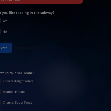
 you like reading in the subway?
Yes
No
View Results
Vote
rst IPL Winner Team ?
Kolkata Knight Riders
Mumbai Indians
Chennai Super Kings