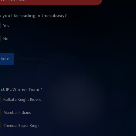
 you like reading in the subway?
Yes
No
View Results
Vote
rst IPL Winner Team ?
Kolkata Knight Riders
Mumbai Indians
Chennai Super Kings