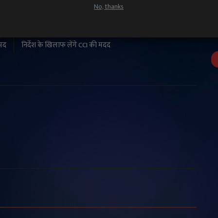
No, thanks
CLE
NEXT ARTICLE
हृत
रणवीर सिंह के बैन पर 'प्रलय' के मेकर्स का बड़ा फैसला, FWICE के
मद
निर्देश के खिलाफ लेंगे CCI की मदद