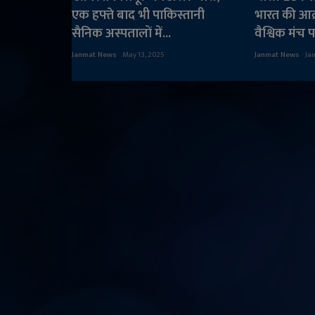
एक हफ्ते बाद भी पाकिस्तानी
भारत की आक
सैनिक अस्पतालों में...
वैश्विक मंच 
Janmat News
May 13, 2025
Janmat News
Ja