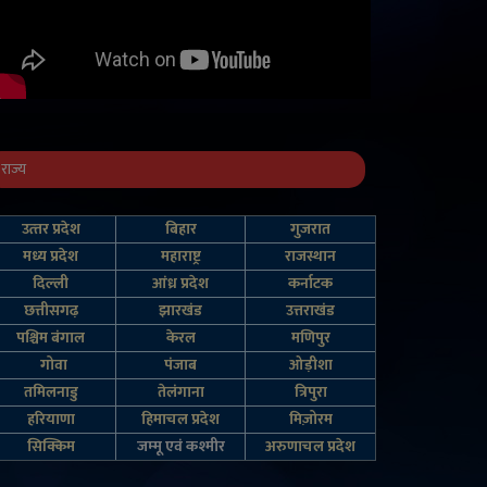
राज्य
उत्‍तर प्रदेश
बिहार
गुजरात
मध्य प्रदेश
महाराष्ट्र
राजस्थान
दिल्‍ली
आंध्र प्रदेश
कर्नाटक
छत्तीसगढ़
झारखंड
उत्तराखंड
पश्चिम बंगाल
केरल
मणिपुर
गोवा
पंजाब
ओड़ीशा
तमिलनाडु
तेलंगाना
त्रिपुरा
हरियाणा
हिमाचल प्रदेश
मिज़ोरम
सिक्किम
जम्‍मू एवं कश्‍मीर
अरुणाचल प्रदेश