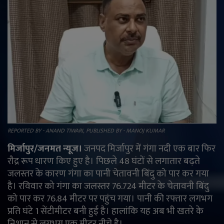
राजनीति
मनोरंजन
अपराध
ज्योतिष
वीडियो
REPORTED BY - ANAND TIWARI, PUBLISHED BY - MANOJ KUMAR
व्यापार
मिर्जापुर/जनमत न्यूज।
जनपद मिर्जापुर में गंगा नदी एक बार फिर
रौद्र रूप धारण किए हुए है। पिछले 48 घंटों से लगातार बढ़ते
टेक्नोलॉजी
जलस्तर के कारण गंगा का पानी चेतावनी बिंदु को पार कर गया
है। रविवार को गंगा का जलस्तर 76.724 मीटर के चेतावनी बिंदु
ई-पेपर
को पार कर 76.84 मीटर पर पहुंच गया। पानी की रफ्तार लगभग
प्रति घंटे 1 सेंटीमीटर बनी हुई है। हालांकि यह अब भी खतरे के
Language
निशान से लगभग एक मीटर नीचे है।