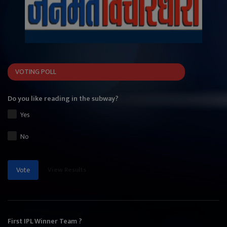
VOTING POLL
Do you like reading in the subway?
Yes
No
View Results
Vote
First IPL Winner Team ?