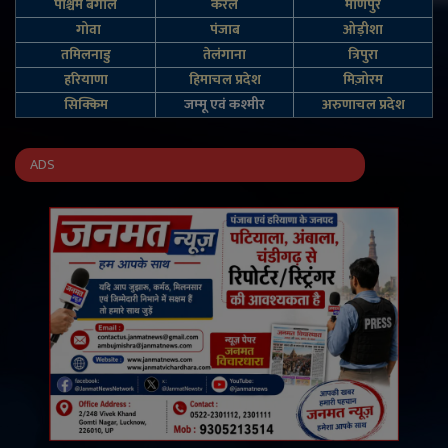
पश्चिम बंगाल
केरल
मणिपुर
गोवा
पंजाब
ओड़ीशा
तमिलनाडु
तेलंगाना
त्रिपुरा
हरियाणा
हिमाचल प्रदेश
मिज़ोरम
सिक्किम
जम्‍मू एवं कश्‍मीर
अरुणाचल प्रदेश
ADS