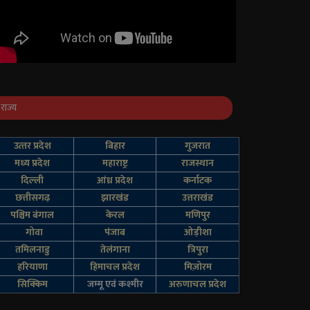
राज्य
उत्‍तर प्रदेश
बिहार
गुजरात
मध्य प्रदेश
महाराष्ट्र
राजस्थान
दिल्‍ली
आंध्र प्रदेश
कर्नाटक
छत्तीसगढ़
झारखंड
उत्तराखंड
पश्चिम बंगाल
केरल
मणिपुर
गोवा
पंजाब
ओड़ीशा
तमिलनाडु
तेलंगाना
त्रिपुरा
हरियाणा
हिमाचल प्रदेश
मिज़ोरम
सिक्किम
जम्‍मू एवं कश्‍मीर
अरुणाचल प्रदेश