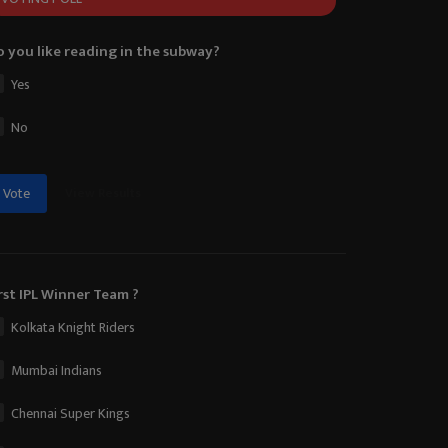
 you like reading in the subway?
Yes
No
View Results
Vote
rst IPL Winner Team ?
Kolkata Knight Riders
Mumbai Indians
Chennai Super Kings