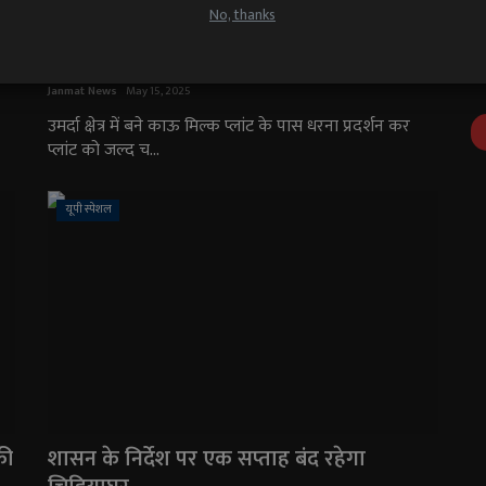
No, thanks
सपा सरकार में बने काऊ मिल्क प्लांट को चालू
करवाने के लिए सपाईयों ने किया धरना प्रदर्शन
Janmat News
May 15, 2025
उमर्दा क्षेत्र में बने काऊ मिल्क प्लांट के पास धरना प्रदर्शन कर
प्लांट को जल्द च...
यूपी स्पेशल
की
शासन के निर्देश पर एक सप्ताह बंद रहेगा