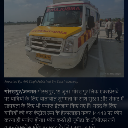
राजनीति
मनोरंजन
अपराध
ज्योतिष
वीडियो
Reported By: Ajit Singh,Published By: Satish Kashyap
व्यापार
गोरखपुर/जनमत:
गोरखपुर, 19 जून। गोरखपुर लिंक एक्सप्रेसवे
टेक्नोलॉजी
पर यात्रियों के लिए यातायात सुगमता के साथ सुरक्षा और संकट में
सहायता के लिए भी पर्याप्त इंतजाम किए गए हैं। मदद के लिए
ई-पेपर
यात्रियों को बस कंट्रोल रूम के हेल्पलाइन नम्बर 14449 पर फोन
करना ही पर्याप्त होगा। फोन करते ही यूपीडा के जीपीएस लगे
Language
वाहन/एम्बुलेंस मौके पर मदद के लिए पहुंच जाएंगे।