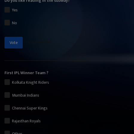
Do you like reading in the subway?
Yes
No
View Results
Vote
First IPL Winner Team ?
Kolkata Knight Riders
Mumbai Indians
Chennai Super Kings
Rajasthan Royals
Other