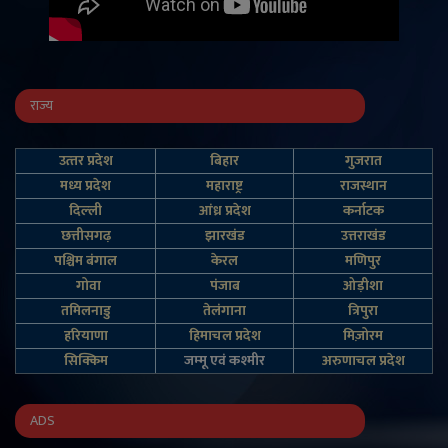
राज्य
उत्‍तर प्रदेश
बिहार
गुजरात
मध्य प्रदेश
महाराष्ट्र
राजस्थान
दिल्‍ली
आंध्र प्रदेश
कर्नाटक
छत्तीसगढ़
झारखंड
उत्तराखंड
पश्चिम बंगाल
केरल
मणिपुर
गोवा
पंजाब
ओड़ीशा
तमिलनाडु
तेलंगाना
त्रिपुरा
हरियाणा
हिमाचल प्रदेश
मिज़ोरम
सिक्किम
जम्‍मू एवं कश्‍मीर
अरुणाचल प्रदेश
ADS