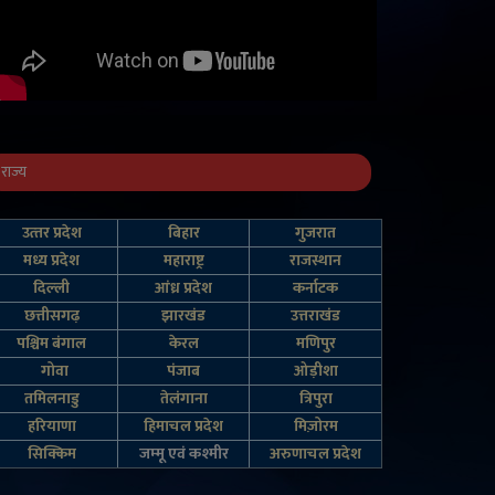
राज्य
उत्‍तर प्रदेश
बिहार
गुजरात
मध्य प्रदेश
महाराष्ट्र
राजस्थान
दिल्‍ली
आंध्र प्रदेश
कर्नाटक
छत्तीसगढ़
झारखंड
उत्तराखंड
पश्चिम बंगाल
केरल
मणिपुर
गोवा
पंजाब
ओड़ीशा
तमिलनाडु
तेलंगाना
त्रिपुरा
हरियाणा
हिमाचल प्रदेश
मिज़ोरम
सिक्किम
जम्‍मू एवं कश्‍मीर
अरुणाचल प्रदेश