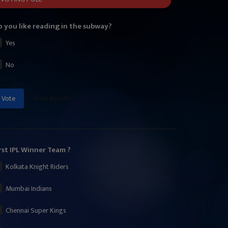
 you like reading in the subway?
Yes
No
View Results
Vote
rst IPL Winner Team ?
Kolkata Knight Riders
Mumbai Indians
Chennai Super Kings