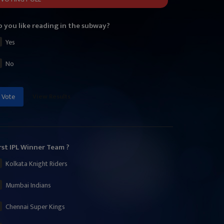
 you like reading in the subway?
Yes
No
View Results
Vote
rst IPL Winner Team ?
Kolkata Knight Riders
Mumbai Indians
Chennai Super Kings