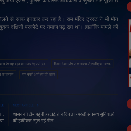
। खुफिया एजेंसी, पुलिस के वरिष्ठ अधिकारी व सुरक्षा टीम पूछताछ
ने से साफ इनकार कर रहा है। राम मंदिर ट्रस्ट ने भी मौन
ुवक दक्षिणी परकोटे पर नमाज पढ़ रहा था। हालाँकि मामले की
am temple premises Ayodhya
Ram temple premises Ayodhya news
े का प्रयास
राम नगरी अयोध्या की खबर
CLE
NEXT ARTICLE
ठक,
शासन की टीम पहुंची हरदोई, तीन दिन तक परखी स्वास्थ्य सुविधाओं
यां
की हकीकत; खुल गई पोल