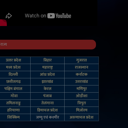
राज्य
उत्‍तर प्रदेश
बिहार
गुजरात
मध्य प्रदेश
महाराष्ट्र
राजस्थान
दिल्‍ली
आंध्र प्रदेश
कर्नाटक
छत्तीसगढ़
झारखंड
उत्तराखंड
पश्चिम बंगाल
केरल
मणिपुर
गोवा
पंजाब
ओड़ीशा
तमिलनाडु
तेलंगाना
त्रिपुरा
हरियाणा
हिमाचल प्रदेश
मिज़ोरम
सिक्किम
जम्‍मू एवं कश्‍मीर
अरुणाचल प्रदेश