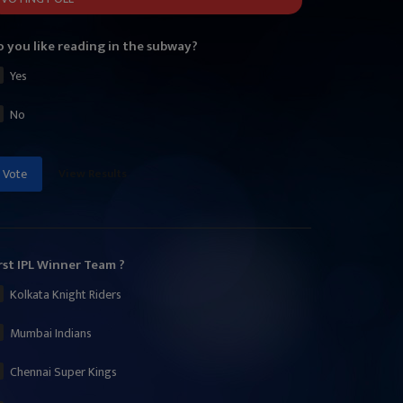
 you like reading in the subway?
Yes
No
View Results
Vote
rst IPL Winner Team ?
Kolkata Knight Riders
Mumbai Indians
Chennai Super Kings