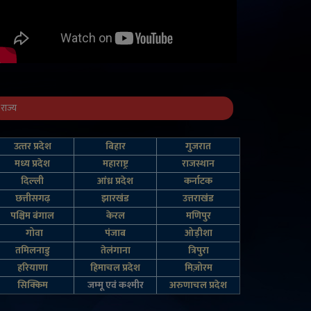
राज्य
उत्‍तर प्रदेश
बिहार
गुजरात
मध्य प्रदेश
महाराष्ट्र
राजस्थान
दिल्‍ली
आंध्र प्रदेश
कर्नाटक
छत्तीसगढ़
झारखंड
उत्तराखंड
पश्चिम बंगाल
केरल
मणिपुर
गोवा
पंजाब
ओड़ीशा
तमिलनाडु
तेलंगाना
त्रिपुरा
हरियाणा
हिमाचल प्रदेश
मिज़ोरम
सिक्किम
जम्‍मू एवं कश्‍मीर
अरुणाचल प्रदेश