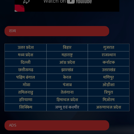
राज्य
उत्‍तर प्रदेश
बिहार
गुजरात
मध्य प्रदेश
महाराष्ट्र
राजस्थान
दिल्‍ली
आंध्र प्रदेश
कर्नाटक
छत्तीसगढ़
झारखंड
उत्तराखंड
पश्चिम बंगाल
केरल
मणिपुर
गोवा
पंजाब
ओड़ीशा
तमिलनाडु
तेलंगाना
त्रिपुरा
हरियाणा
हिमाचल प्रदेश
मिज़ोरम
सिक्किम
जम्‍मू एवं कश्‍मीर
अरुणाचल प्रदेश
ADS