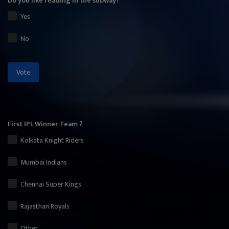
Do you like reading in the subway?
Yes
No
View Results
Vote
First IPL Winner Team ?
Kolkata Knight Riders
Mumbai Indians
Chennai Super Kings
Rajasthan Royals
Other