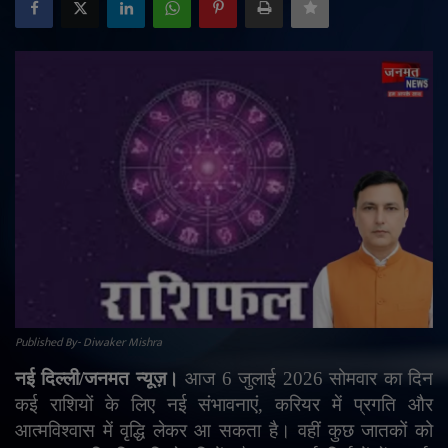
राजनीति
मनोरंजन
अपराध
ज्योतिष
वीडियो
व्यापार
टेक्नोलॉजी
Published By- Diwaker Mishra
नई दिल्ली/जनमत न्यूज़।
आज
6
जुलाई
2026
सोमवार का दिन
ई-पेपर
कई राशियों के लिए नई संभावनाएं
,
करियर में प्रगति और
आत्मविश्वास में वृद्धि लेकर आ सकता है। वहीं कुछ जातकों को
Language