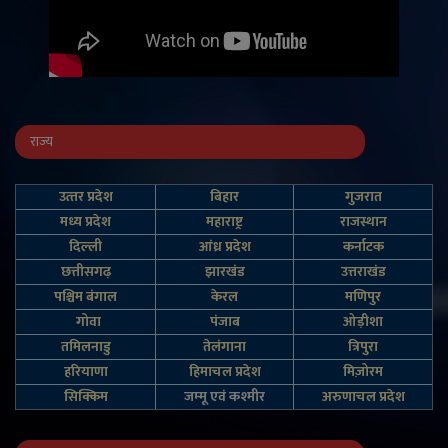
राज्य
उत्‍तर प्रदेश
बिहार
गुजरात
मध्य प्रदेश
महाराष्ट्र
राजस्थान
दिल्‍ली
आंध्र प्रदेश
कर्नाटक
छत्तीसगढ़
झारखंड
उत्तराखंड
पश्चिम बंगाल
केरल
मणिपुर
गोवा
पंजाब
ओड़ीशा
तमिलनाडु
तेलंगाना
त्रिपुरा
हरियाणा
हिमाचल प्रदेश
मिज़ोरम
सिक्किम
जम्‍मू एवं कश्‍मीर
अरुणाचल प्रदेश