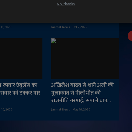
 निर्माण, सड़क
"विश्व का सबसे बड़ा हैंड टफ्टेड
No, thanks
सत्संग सभागार और
कालीन"बनाकर भारतीय कालीन
का दिया भरोसा
ब्रांड पाटोदिया कॉ...
 11, 2025
Janmat News
Oct 7, 2025
ज रफ्तार एंबुलेंस का
अखिलेश यादव से शाने अली की
सवार को टक्कर मार
मुलाकात से पीलीभीत की
.
राजनीति गरमाई, सपा में वाप...
 10, 2026
Janmat News
May 19, 2026