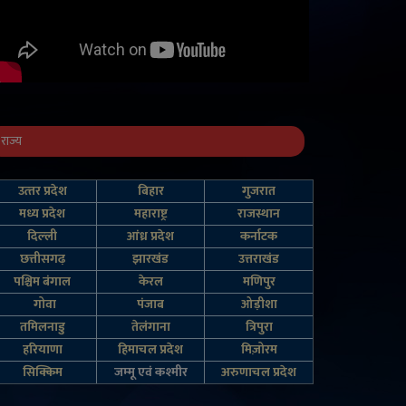
राज्य
उत्‍तर प्रदेश
बिहार
गुजरात
मध्य प्रदेश
महाराष्ट्र
राजस्थान
दिल्‍ली
आंध्र प्रदेश
कर्नाटक
छत्तीसगढ़
झारखंड
उत्तराखंड
पश्चिम बंगाल
केरल
मणिपुर
गोवा
पंजाब
ओड़ीशा
तमिलनाडु
तेलंगाना
त्रिपुरा
हरियाणा
हिमाचल प्रदेश
मिज़ोरम
सिक्किम
जम्‍मू एवं कश्‍मीर
अरुणाचल प्रदेश