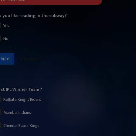
 you like reading in the subway?
Yes
No
View Results
Vote
rst IPL Winner Team ?
Kolkata Knight Riders
Mumbai Indians
Chennai Super Kings