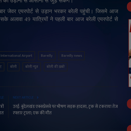
श की उड़ानों से आसानी से जुड़ सकेंगे।
र जेवर एयरपोर्ट से उड़ान भरकर बरेली पहुंची। जिसमे आज
सके अलावा 49 यात्रियों ने पहली बार आज बरेली एयरपोर्ट से
 International Airport
Bareilly
Bareilly news
इट
बरेली
बरेली न्यूज़
बरेली की ख़बरें
CLE
NEXT ARTICLE
रों
उरई: बुंदेलखंड एक्सप्रेसवे पर भीषण सड़क हादसा, ट्रक से टकराया तेज
ागत
रफ्तार ट्राला; एक की मौत