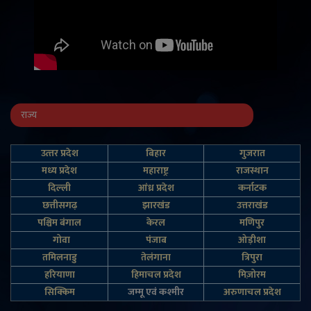
राज्य
उत्‍तर प्रदेश
बिहार
गुजरात
मध्य प्रदेश
महाराष्ट्र
राजस्थान
दिल्‍ली
आंध्र प्रदेश
कर्नाटक
छत्तीसगढ़
झारखंड
उत्तराखंड
पश्चिम बंगाल
केरल
मणिपुर
गोवा
पंजाब
ओड़ीशा
तमिलनाडु
तेलंगाना
त्रिपुरा
हरियाणा
हिमाचल प्रदेश
मिज़ोरम
सिक्किम
जम्‍मू एवं कश्‍मीर
अरुणाचल प्रदेश