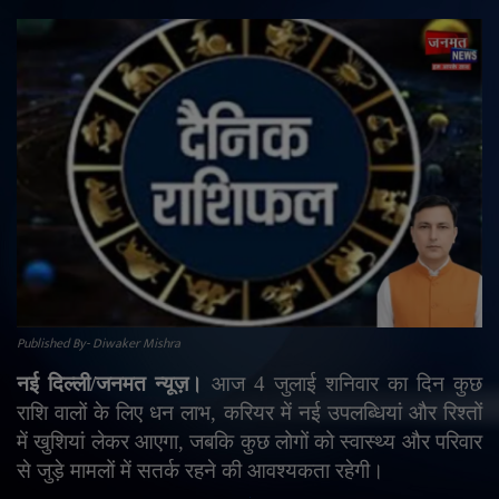
राजनीति
मनोरंजन
अपराध
ज्योतिष
वीडियो
व्यापार
Published By- Diwaker Mishra
टेक्नोलॉजी
नई दिल्ली/जनमत न्यूज़।
आज
4
जुलाई शनिवार का दिन कुछ
राशि वालों के लिए धन लाभ
,
करियर में नई उपलब्धियां और रिश्तों
ई-पेपर
में खुशियां लेकर आएगा
,
जबकि कुछ लोगों को स्वास्थ्य और परिवार
से जुड़े मामलों में सतर्क रहने की आवश्यकता रहेगी।
Language