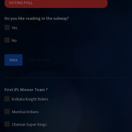
VOTING POLL
Do you like reading in the subway?
Yes
No
View Results
Vote
First IPL Winner Team ?
Kolkata Knight Riders
Mumbai Indians
Chennai Super Kings