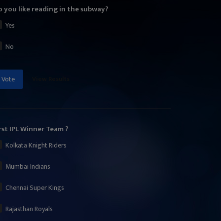
 you like reading in the subway?
Yes
No
View Results
Vote
rst IPL Winner Team ?
Kolkata Knight Riders
Mumbai Indians
Chennai Super Kings
Rajasthan Royals