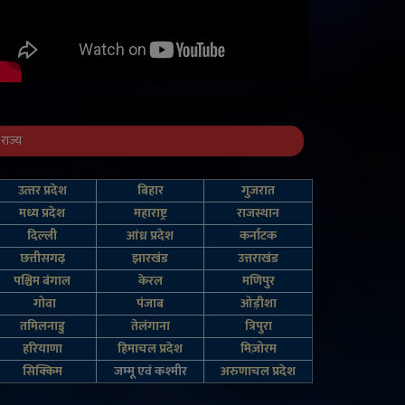
राज्य
उत्‍तर प्रदेश
बिहार
गुजरात
मध्य प्रदेश
महाराष्ट्र
राजस्थान
दिल्‍ली
आंध्र प्रदेश
कर्नाटक
छत्तीसगढ़
झारखंड
उत्तराखंड
पश्चिम बंगाल
केरल
मणिपुर
गोवा
पंजाब
ओड़ीशा
तमिलनाडु
तेलंगाना
त्रिपुरा
हरियाणा
हिमाचल प्रदेश
मिज़ोरम
सिक्किम
जम्‍मू एवं कश्‍मीर
अरुणाचल प्रदेश