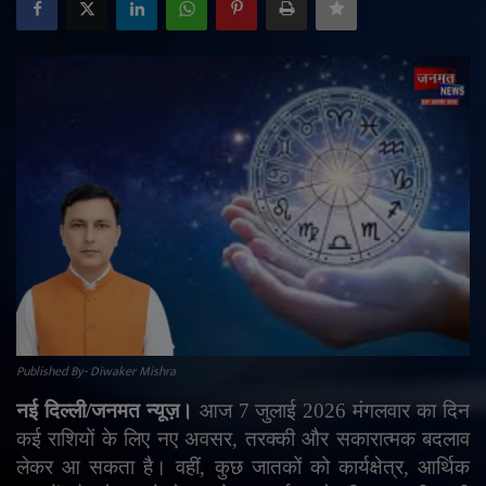
राजनीति
मनोरंजन
अपराध
ज्योतिष
वीडियो
व्यापार
टेक्नोलॉजी
Published By- Diwaker Mishra
नई दिल्ली/जनमत न्यूज़।
आज
7
जुलाई
2026
मंगलवार का दिन
ई-पेपर
कई राशियों के लिए नए अवसर
,
तरक्की और सकारात्मक बदलाव
लेकर आ सकता है। वहीं
,
कुछ जातकों को कार्यक्षेत्र
,
आर्थिक
Language