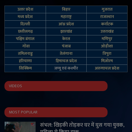
उत्‍तर प्रदेश
बिहार
गुजरात
मध्य प्रदेश
महाराष्ट्र
राजस्थान
दिल्‍ली
आंध्र प्रदेश
कर्नाटक
छत्तीसगढ़
झारखंड
उत्तराखंड
पश्चिम बंगाल
केरल
मणिपुर
गोवा
पंजाब
ओड़ीशा
तमिलनाडु
तेलंगाना
त्रिपुरा
हरियाणा
हिमाचल प्रदेश
मिज़ोरम
सिक्किम
जम्‍मू एवं कश्‍मीर
अरुणाचल प्रदेश
VIDEOS
MOST POPULAR
संभल: खिड़की तोड़कर घर में घुस गया युवक,