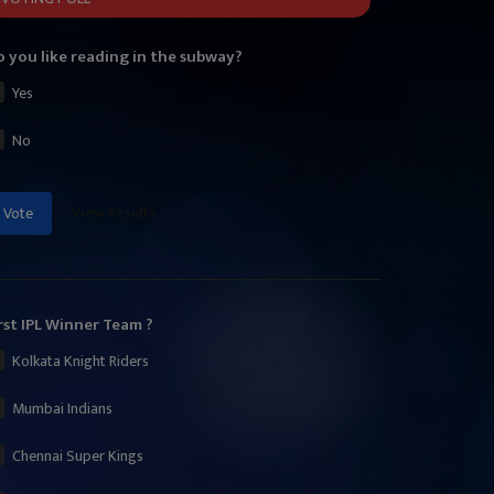
 you like reading in the subway?
Yes
No
View Results
Vote
rst IPL Winner Team ?
Kolkata Knight Riders
Mumbai Indians
Chennai Super Kings