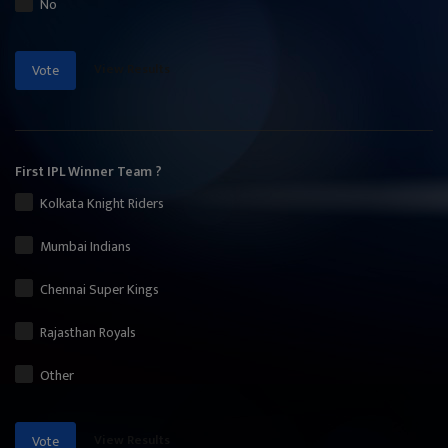
No
View Results
Vote
First IPL Winner Team ?
Kolkata Knight Riders
Mumbai Indians
Chennai Super Kings
Rajasthan Royals
Other
View Results
Vote