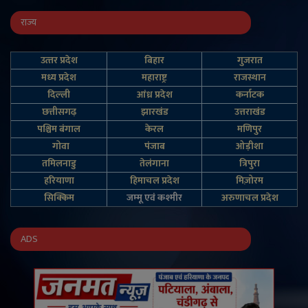
राज्य
उत्‍तर प्रदेश
बिहार
गुजरात
मध्य प्रदेश
महाराष्ट्र
राजस्थान
दिल्‍ली
आंध्र प्रदेश
कर्नाटक
छत्तीसगढ़
झारखंड
उत्तराखंड
पश्चिम बंगाल
केरल
मणिपुर
गोवा
पंजाब
ओड़ीशा
तमिलनाडु
तेलंगाना
त्रिपुरा
हरियाणा
हिमाचल प्रदेश
मिज़ोरम
सिक्किम
जम्‍मू एवं कश्‍मीर
अरुणाचल प्रदेश
ADS