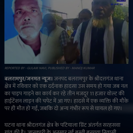
राजनीति
मनोरंजन
अपराध
ज्योतिष
REPORTED BY - GULAM NAVI, PUBLISHED BY - MANOJ KUMAR
वीडियो
बलरामपुर/जनमत न्यूज।
जनपद बलरामपुर के श्रीदत्तगंज थाना
क्षेत्र में रविवार को एक दर्दनाक हादसा उस समय हो गया जब नल
व्यापार
का पाइप गाड़ने का कार्य कर रहे तीन मजदूर 11 हजार वोल्ट की
हाईटेंशन लाइन की चपेट में आ गए। हादसे में एक व्यक्ति की मौके
टेक्नोलॉजी
पर ही मौत हो गई, जबकि दो अन्य गंभीर रूप से घायल हो गए।
ई-पेपर
घटना थाना श्रीदत्तगंज क्षेत्र के पटियाला ग्रिंट अंतर्गत सरहसवा
Language
गांव की है। जानकारी के अनुसार नई बस्ती बनगवा निवासी