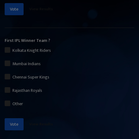
View Results
Vote
First IPL Winner Team ?
Kolkata Knight Riders
Mumbai Indians
Chennai Super Kings
Rajasthan Royals
Other
View Results
Vote