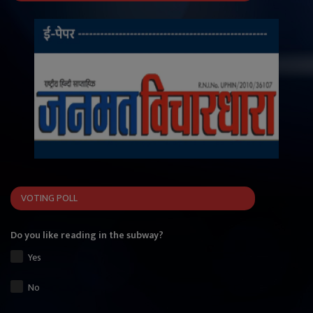
VOTING POLL
Do you like reading in the subway?
Yes
No