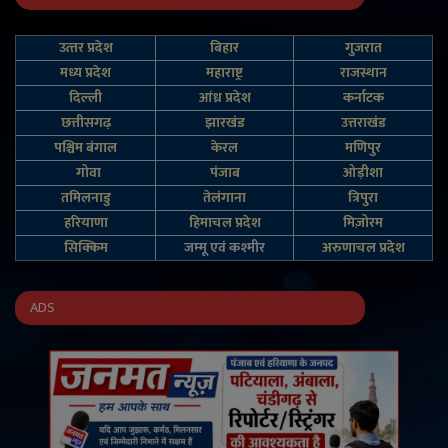
उत्‍तर प्रदेश
बिहार
गुजरात
मध्य प्रदेश
महाराष्ट्र
राजस्थान
दिल्‍ली
आंध्र प्रदेश
कर्नाटक
छत्तीसगढ़
झारखंड
उत्तराखंड
पश्चिम बंगाल
केरल
मणिपुर
गोवा
पंजाब
ओड़ीशा
तमिलनाडु
तेलंगाना
त्रिपुरा
हरियाणा
हिमाचल प्रदेश
मिज़ोरम
सिक्किम
जम्‍मू एवं कश्‍मीर
अरुणाचल प्रदेश
ADS