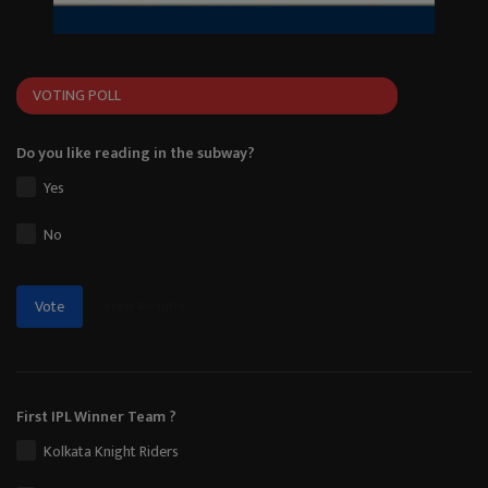
VOTING POLL
Do you like reading in the subway?
Yes
No
View Results
Vote
First IPL Winner Team ?
Kolkata Knight Riders