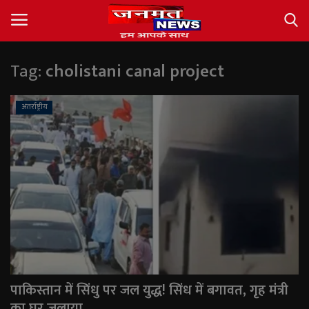
Tag:
cholistani canal project
Login
Register
अंतर्राष्ट्रीय
About
Contact
देश
अंतर्राष्ट्रीय
राज्य
पाकिस्तान में सिंधु पर जल युद्ध! सिंध में बगावत, गृह मंत्री
खेल
का घर जलाया