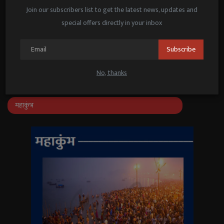
पूनम पांडे का सा...
Join our subscribers list to get the latest news, updates and
Janmat News
May 21, 2025
special offers directly in your inbox
जनप्रतिनिधि–अधिकारियों के संवाद के लिए
‘संवाद सेतु’ ऐप लॉन्च
Subscribe
Janmat News
Feb 25, 2026
No, thanks
महाकुंभ