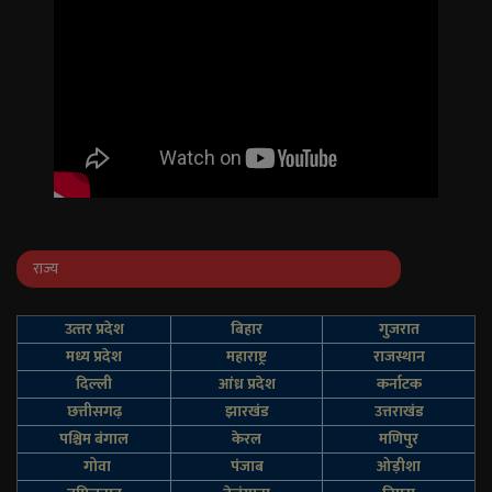
राज्य
उत्‍तर प्रदेश
बिहार
गुजरात
मध्य प्रदेश
महाराष्ट्र
राजस्थान
दिल्‍ली
आंध्र प्रदेश
कर्नाटक
छत्तीसगढ़
झारखंड
उत्तराखंड
पश्चिम बंगाल
केरल
मणिपुर
गोवा
पंजाब
ओड़ीशा