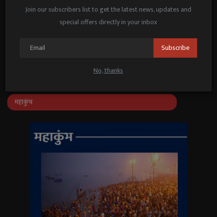
पूनम पांडे का सा...
Join our subscribers list to get the latest news, updates and
Janmat News
May 21, 2025
special offers directly in your inbox
जनप्रतिनिधि–अधिकारियों के संवाद के लिए
‘संवाद सेतु’ ऐप लॉन्च
Subscribe
Janmat News
Feb 25, 2026
No, thanks
महाकुंभ