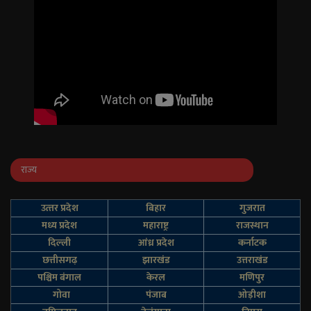
राज्य
उत्‍तर प्रदेश
बिहार
गुजरात
मध्य प्रदेश
महाराष्ट्र
राजस्थान
दिल्‍ली
आंध्र प्रदेश
कर्नाटक
छत्तीसगढ़
झारखंड
उत्तराखंड
पश्चिम बंगाल
केरल
मणिपुर
गोवा
पंजाब
ओड़ीशा