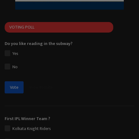
VOTING POLL
Do you like reading in the subway?
Yes
No
View Results
Vote
First IPL Winner Team ?
Kolkata Knight Riders