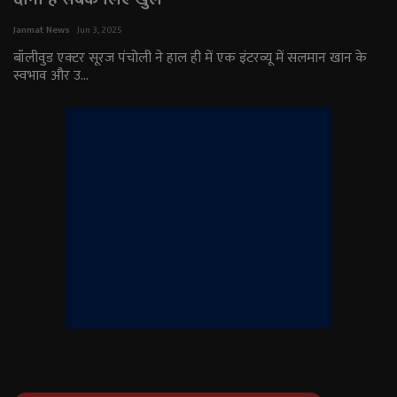
राजनीति
Janmat News
Jun 3, 2025
बॉलीवुड एक्टर सूरज पंचोली ने हाल ही में एक इंटरव्यू में सलमान खान के
स्वभाव और उ...
मनोरंजन
अपराध
ज्योतिष
वीडियो
व्यापार
टेक्नोलॉजी
ई-पेपर
Language