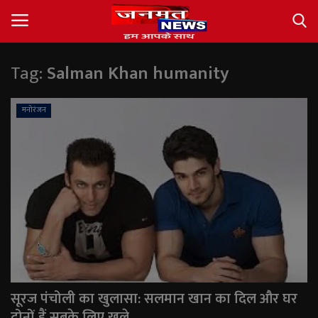
Tag:
Salman Khan humanity
Login
Register
मनोरंजन
About
Contact
देश
अंतर्राष्ट्रीय
राज्य
सूरज पंचोली का खुलासा: सलमान खान का दिल और घर
खेल
दोनों हैं सबके लिए खुले