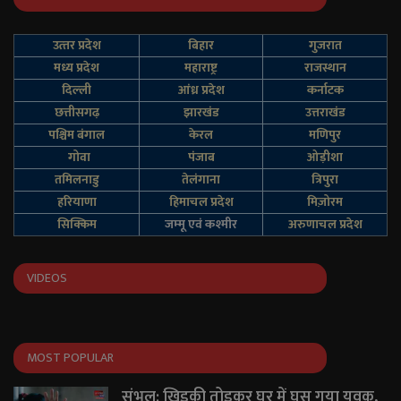
उत्‍तर प्रदेश
बिहार
गुजरात
मध्य प्रदेश
महाराष्ट्र
राजस्थान
दिल्‍ली
आंध्र प्रदेश
कर्नाटक
छत्तीसगढ़
झारखंड
उत्तराखंड
पश्चिम बंगाल
केरल
मणिपुर
गोवा
पंजाब
ओड़ीशा
तमिलनाडु
तेलंगाना
त्रिपुरा
हरियाणा
हिमाचल प्रदेश
मिज़ोरम
सिक्किम
जम्‍मू एवं कश्‍मीर
अरुणाचल प्रदेश
VIDEOS
MOST POPULAR
संभल: खिड़की तोड़कर घर में घुस गया युवक,