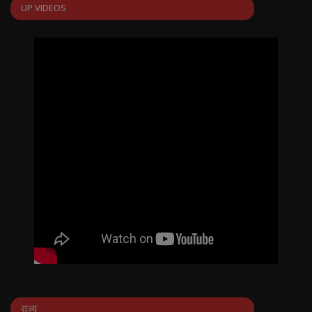
UP VIDEOS
English
Arabic
राज्य