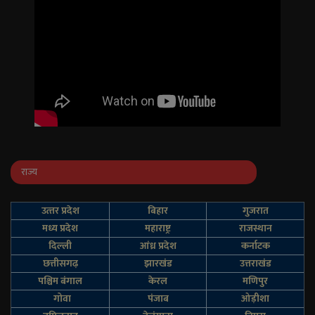
राज्य
उत्‍तर प्रदेश
बिहार
गुजरात
मध्य प्रदेश
महाराष्ट्र
राजस्थान
दिल्‍ली
आंध्र प्रदेश
कर्नाटक
छत्तीसगढ़
झारखंड
उत्तराखंड
पश्चिम बंगाल
केरल
मणिपुर
गोवा
पंजाब
ओड़ीशा