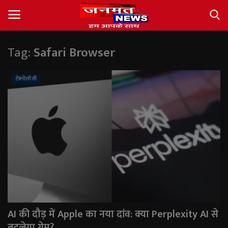
Tag:
Safari Browser
Login
Register
टेक्नोलॉजी
About
Contact
देश
अंतर्राष्ट्रीय
राज्य
AI की दौड़ में Apple का नया दांव: क्या Perplexity AI से
खेल
बदलेगा गेम?