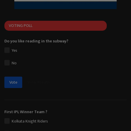
VOTING POLL
Do you like reading in the subway?
Yes
No
View Results
Vote
First IPL Winner Team ?
Kolkata Knight Riders