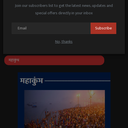
पूनम पांडे का सा...
Join our subscribers list to get the latest news, updates and
Janmat News
May 21, 2025
special offers directly in your inbox
जनप्रतिनिधि–अधिकारियों के संवाद के लिए
‘संवाद सेतु’ ऐप लॉन्च
Subscribe
Janmat News
Feb 25, 2026
No, thanks
महाकुंभ