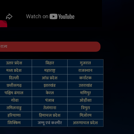
राज्य
उत्‍तर प्रदेश
बिहार
गुजरात
मध्य प्रदेश
महाराष्ट्र
राजस्थान
दिल्‍ली
आंध्र प्रदेश
कर्नाटक
छत्तीसगढ़
झारखंड
उत्तराखंड
पश्चिम बंगाल
केरल
मणिपुर
गोवा
पंजाब
ओड़ीशा
तमिलनाडु
तेलंगाना
त्रिपुरा
हरियाणा
हिमाचल प्रदेश
मिज़ोरम
सिक्किम
जम्‍मू एवं कश्‍मीर
अरुणाचल प्रदेश