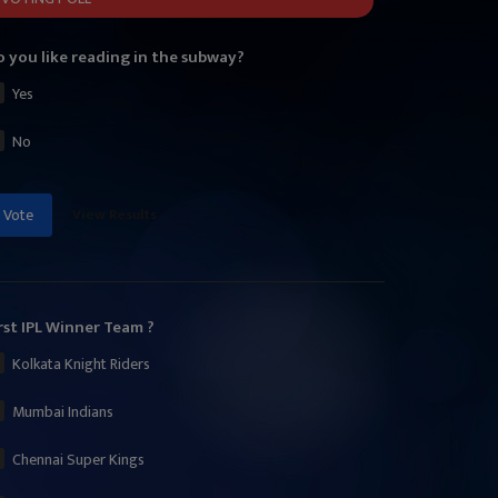
 you like reading in the subway?
Yes
No
View Results
Vote
rst IPL Winner Team ?
Kolkata Knight Riders
Mumbai Indians
Chennai Super Kings