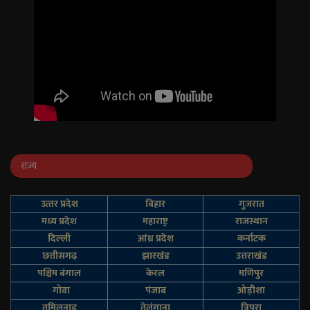
राज्य
उत्‍तर प्रदेश
बिहार
गुजरात
मध्य प्रदेश
महाराष्ट्र
राजस्थान
दिल्‍ली
आंध्र प्रदेश
कर्नाटक
छत्तीसगढ़
झारखंड
उत्तराखंड
पश्चिम बंगाल
केरल
मणिपुर
गोवा
पंजाब
ओड़ीशा
तमिलनाडु
तेलंगाना
त्रिपुरा