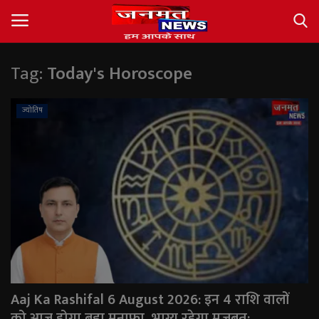
Tag:
Today's Horoscope
Login
Register
ज्योतिष
About
Contact
देश
अंतर्राष्ट्रीय
राज्य
Aaj Ka Rashifal 6 August 2026: इन 4 राशि वालों
खेल
को आज होगा बड़ा मुनाफा, भाग्य रहेगा मजबूत; ...