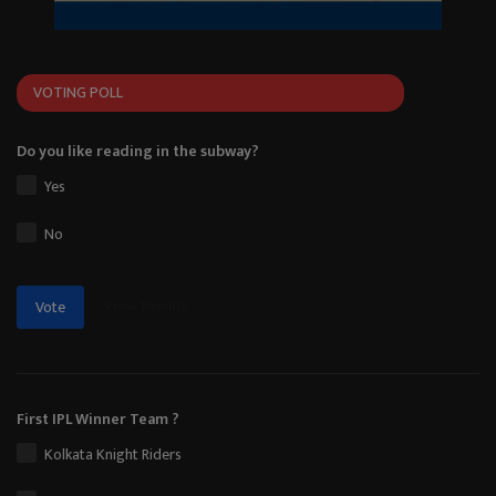
VOTING POLL
Do you like reading in the subway?
Yes
No
View Results
Vote
First IPL Winner Team ?
Kolkata Knight Riders