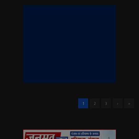
1
2
3
›
»