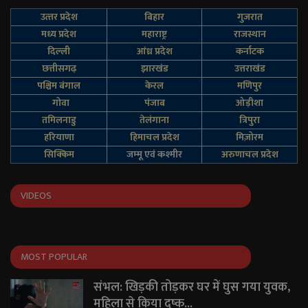
उत्‍तर प्रदेश
बिहार
गुजरात
मध्य प्रदेश
महाराष्ट्र
राजस्थान
दिल्‍ली
आंध्र प्रदेश
कर्नाटक
छत्तीसगढ़
झारखंड
उत्तराखंड
पश्चिम बंगाल
केरल
मणिपुर
गोवा
पंजाब
ओड़ीशा
तमिलनाडु
तेलंगाना
त्रिपुरा
हरियाणा
हिमाचल प्रदेश
मिज़ोरम
सिक्किम
जम्‍मू एवं कश्‍मीर
अरुणाचल प्रदेश
VIDEOS
MOST POPULAR
संभल: खिड़की तोड़कर घर में घुस गया युवक,
महिला से किया दुष्क...