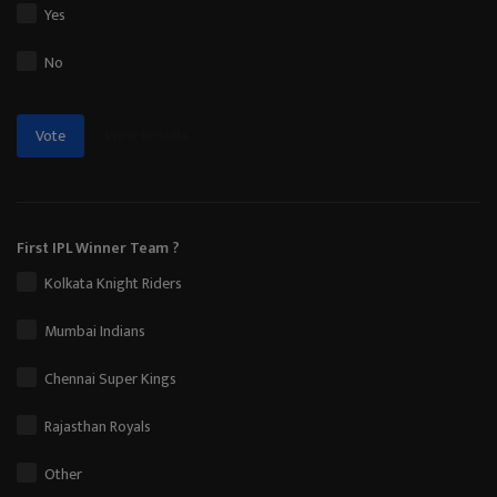
Yes
No
View Results
Vote
First IPL Winner Team ?
Kolkata Knight Riders
Mumbai Indians
Chennai Super Kings
Rajasthan Royals
Other