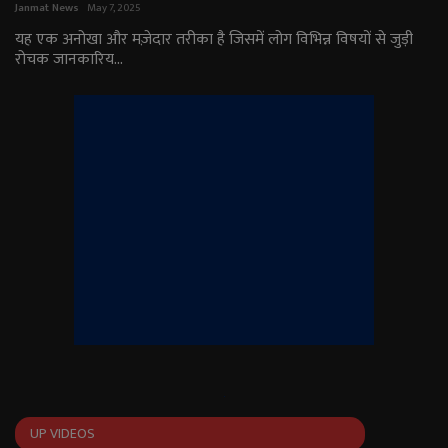
Janmat News
May 7, 2025
राजनीति
यह एक अनोखा और मज़ेदार तरीका है जिसमें लोग विभिन्न विषयों से जुड़ी
रोचक जानकारिय...
मनोरंजन
अपराध
ज्योतिष
वीडियो
व्यापार
टेक्नोलॉजी
ई-पेपर
UP VIDEOS
Language