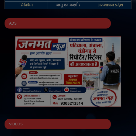
सिक्किम
जम्‍मू एवं कश्‍मीर
अरुणाचल प्रदेश
ADS
VIDEOS