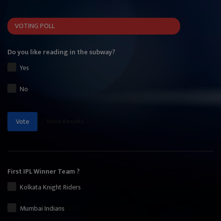
VOTING POLL
Do you like reading in the subway?
Yes
No
View Results
Vote
First IPL Winner Team ?
Kolkata Knight Riders
Mumbai Indians