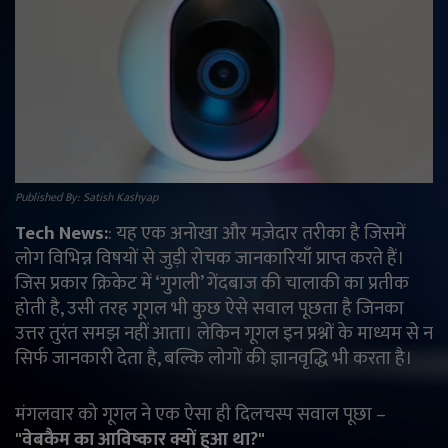
राजनीति
मनोरंजन
अपराध
ज्योतिष
Published By: Satish Kashyap
Tech News:
: यह एक अनोखा और मज़ेदार तरीका है जिसमें
वीडियो
लोग विभिन्न विषयों से जुड़ी रोचक जानकारियाँ प्राप्त करते हैं।
जिस प्रकार क्रिकेट में ‘गुगली’ गेंदबाज की चालाकी का प्रतीक
व्यापार
होती है, उसी तरह गूगल भी कुछ ऐसे सवाल पूछता है जिनका
उत्तर तुरंत समझ नहीं आता। लेकिन गूगल इन प्रश्नों के माध्यम से न
टेक्नोलॉजी
सिर्फ जानकारी देता है, बल्कि लोगों की ज्ञानवृद्धि भी करता है।
ई-पेपर
मंगलवार को गूगल ने एक ऐसा ही दिलचस्प सवाल पूछा –
"वेबकैम का आविष्कार क्यों हुआ था?"
Language