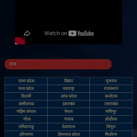
राज्य
उत्‍तर प्रदेश
बिहार
गुजरात
मध्य प्रदेश
महाराष्ट्र
राजस्थान
दिल्‍ली
आंध्र प्रदेश
कर्नाटक
छत्तीसगढ़
झारखंड
उत्तराखंड
पश्चिम बंगाल
केरल
मणिपुर
गोवा
पंजाब
ओड़ीशा
तमिलनाडु
तेलंगाना
त्रिपुरा
हरियाणा
हिमाचल प्रदेश
मिज़ोरम