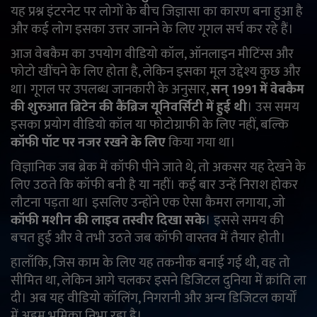
यह प्रश्न इंटरनेट पर लोगों के बीच जिज्ञासा का कारण बना हुआ है
English
Arabic
और कई लोग इसका उत्तर जानने के लिए गूगल सर्च कर रहे हैं।
आज वेबकैम का उपयोग वीडियो कॉल, ऑनलाइन मीटिंग्स और
फोटो खींचने के लिए होता है, लेकिन इसका मूल उद्देश्य कुछ और
था। गूगल पर उपलब्ध जानकारी के अनुसार,
सन् 1991 में वेबकैम
की शुरुआत ब्रिटेन की कैंब्रिज यूनिवर्सिटी में हुई थी
। उस समय
इसका प्रयोग वीडियो कॉल या फोटोग्राफी के लिए नहीं, बल्कि
कॉफी पॉट पर नजर रखने के लिए
किया गया था।
विज्ञानिक जब ब्रेक में कॉफी पीने जाते थे, तो अकसर यह देखने के
लिए उठते कि कॉफी बनी है या नहीं। कई बार उन्हें निराश होकर
लौटना पड़ता था। इसलिए उन्होंने एक ऐसा कैमरा लगाया, जो
कॉफी मशीन की लाइव तस्वीर दिखा सके
। इससे समय की
बचत हुई और वे तभी उठते जब कॉफी वास्तव में तैयार होती।
हालाँकि, जिस काम के लिए यह तकनीक बनाई गई थी, वह तो
सीमित था, लेकिन आगे चलकर इसने डिजिटल दुनिया में क्रांति ला
दी। अब यह वीडियो कॉलिंग, निगरानी और अन्य डिजिटल कार्यों
में अहम भूमिका निभा रहा है।