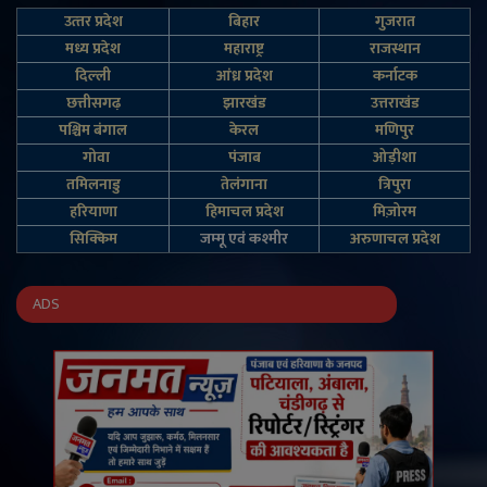
उत्‍तर प्रदेश
बिहार
गुजरात
मध्य प्रदेश
महाराष्ट्र
राजस्थान
दिल्‍ली
आंध्र प्रदेश
कर्नाटक
छत्तीसगढ़
झारखंड
उत्तराखंड
पश्चिम बंगाल
केरल
मणिपुर
गोवा
पंजाब
ओड़ीशा
तमिलनाडु
तेलंगाना
त्रिपुरा
हरियाणा
हिमाचल प्रदेश
मिज़ोरम
सिक्किम
जम्‍मू एवं कश्‍मीर
अरुणाचल प्रदेश
ADS