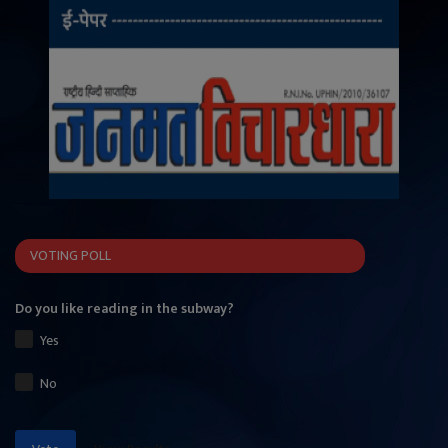
VOTING POLL
Do you like reading in the subway?
Yes
No