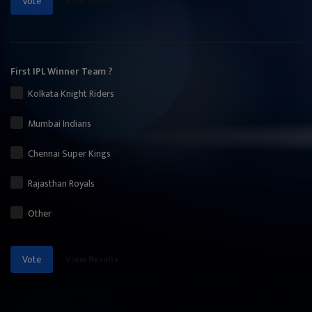
View Results
Vote
First IPL Winner Team ?
Kolkata Knight Riders
Mumbai Indians
Chennai Super Kings
Rajasthan Royals
Other
View Results
Vote