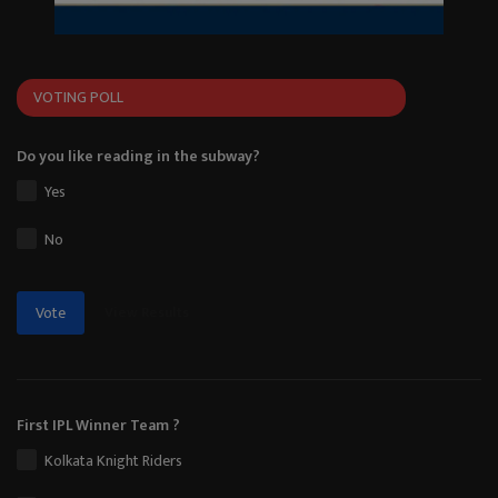
VOTING POLL
Do you like reading in the subway?
Yes
No
View Results
Vote
First IPL Winner Team ?
Kolkata Knight Riders