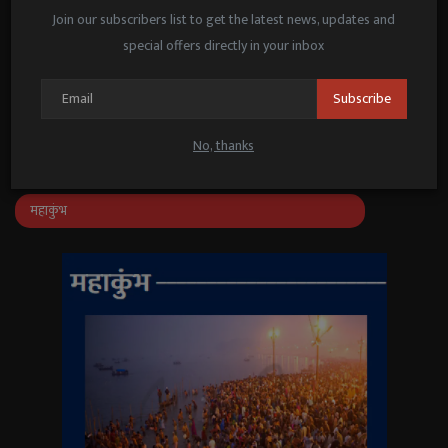
पूनम पांडे का सा...
Join our subscribers list to get the latest news, updates and
Janmat News
May 21, 2025
special offers directly in your inbox
जनप्रतिनिधि–अधिकारियों के संवाद के लिए
‘संवाद सेतु’ ऐप लॉन्च
Subscribe
Janmat News
Feb 25, 2026
No, thanks
महाकुंभ