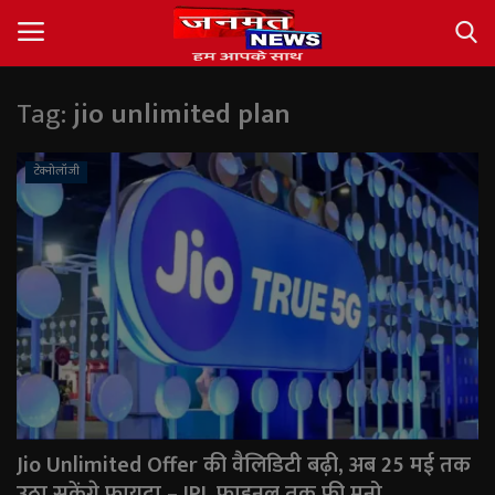
Tag:
jio unlimited plan
Login
Register
टेक्नोलॉजी
About
Contact
देश
अंतर्राष्ट्रीय
राज्य
Jio Unlimited Offer की वैलिडिटी बढ़ी, अब 25 मई तक
खेल
उठा सकेंगे फायदा – IPL फाइनल तक फ्री मनो...