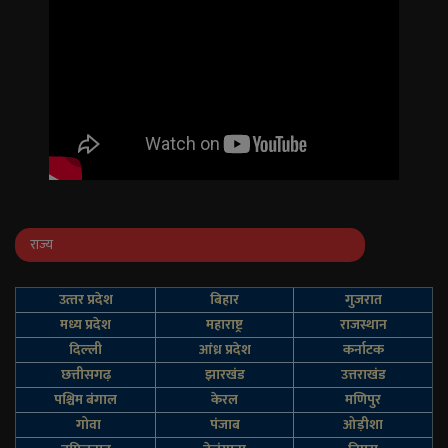
राज्य
उत्‍तर प्रदेश
बिहार
गुजरात
मध्य प्रदेश
महाराष्ट्र
राजस्थान
दिल्‍ली
आंध्र प्रदेश
कर्नाटक
छत्तीसगढ़
झारखंड
उत्तराखंड
पश्चिम बंगाल
केरल
मणिपुर
गोवा
पंजाब
ओड़ीशा