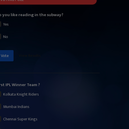
 you like reading in the subway?
Yes
No
View Results
Vote
rst IPL Winner Team ?
Kolkata Knight Riders
Mumbai Indians
Chennai Super Kings