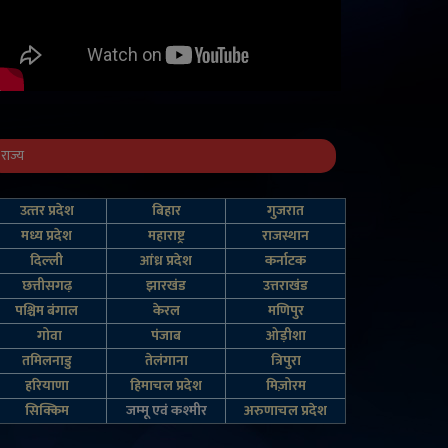
राज्य
उत्‍तर प्रदेश
बिहार
गुजरात
मध्य प्रदेश
महाराष्ट्र
राजस्थान
दिल्‍ली
आंध्र प्रदेश
कर्नाटक
छत्तीसगढ़
झारखंड
उत्तराखंड
पश्चिम बंगाल
केरल
मणिपुर
गोवा
पंजाब
ओड़ीशा
तमिलनाडु
तेलंगाना
त्रिपुरा
हरियाणा
हिमाचल प्रदेश
मिज़ोरम
सिक्किम
जम्‍मू एवं कश्‍मीर
अरुणाचल प्रदेश