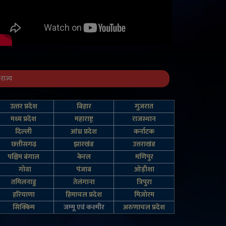
राज्य
उत्‍तर प्रदेश
बिहार
गुजरात
मध्य प्रदेश
महाराष्ट्र
राजस्थान
दिल्‍ली
आंध्र प्रदेश
कर्नाटक
छत्तीसगढ़
झारखंड
उत्तराखंड
पश्चिम बंगाल
केरल
मणिपुर
गोवा
पंजाब
ओड़ीशा
तमिलनाडु
तेलंगाना
त्रिपुरा
हरियाणा
हिमाचल प्रदेश
मिज़ोरम
सिक्किम
जम्‍मू एवं कश्‍मीर
अरुणाचल प्रदेश