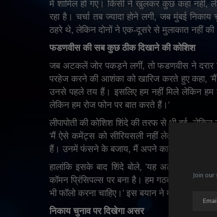
में शामिल हो गए। किसी ने खुलकर कुछ कहा नहीं
,
ल
रहा है। चर्चा तब ज्यादा होने लगी
,
जब मुंबई निकाय च
ठहरे थे
,
लेकिन दोनों ने एक-दूसरे से मुलाकात नहीं क
फडणवीस की सब कुछ ठीक दिखाने की कोशिश
जब अटकलें जोर पकड़ने लगीं
,
तो फडणवीस ने दरार क
परहेज करने की आशंका को खारिज करते हुए कहा
, '
म
उनसे पहले तय हैं। इसलिए हम नहीं मिले लेकिन हम मिल
लेकिन हम रोज फोन पर बात करते हैं।
'
लीपापोती की कोशिश शिंदे की तरफ से भी हुई
,
लेकिन 
'
मैं ऐसे कमेंट्स को सीरियसली नहीं लेता। जिस दिन से
हैं। उनमें फंसने के बजाय
,
मैं अपने काम पर फोकस कर
हालांकि इसके बाद शिंदे बोले
, '
यह अलायंस कल या 
Join our 
कॉमन प्रिंसिपल्स पर बना है। हम गठबंधन धर्म के सिद्ध
भी फॉलो करना चाहिए।
'
इस बयान ने महायुति में अं
निकाय चुनाव पर दिखेगा असर