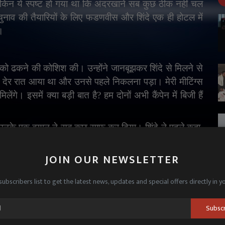
ेकिन ये स्पष्ट हो गया था कि अंदरखाने सब कुछ ठीक नहीं चल
ुनाव की तैयारियों के लिए फडणवीस और शिंदे एक ही होटल में
ी।
ो ढकने की कोशिश की। उन्होंने जानबूझकर शिंदे से मिलने से
ैं देर रात आया था और उनसे पहले निकलना पड़ा। मेरी मीटिंग्स
ेंगे। इसमें क्या बड़ी बात है
?
हम दोनों अभी कैंपेन में बिजी हैं
उनके एक बयान ने सब कुछ साफ कर दिया। शिंदे ने पहले कहा
,
 मैं चीफ मिनिस्टर बना हूं
,
मैंने ऐसे कई इल्जाम देखे और सुने
ता हूं।
'
JOIN OUR NEWSLETTER
आज नहीं बना है। यह अलायंस एक जैसी आइडियोलॉजी और
subscribers list to get the latest news, updates and special offers directly in y
ांतों को पूरी तरह फॉलो करते हैं और हमारे अलायंस पार्टनर्स को
दरखाने चल रहे मनमुटाव को खुले मंच पर लाकर रख दिया।
Subsc