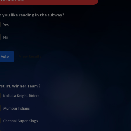
 you like reading in the subway?
Yes
No
View Results
Vote
rst IPL Winner Team ?
Kolkata Knight Riders
Mumbai Indians
Chennai Super Kings