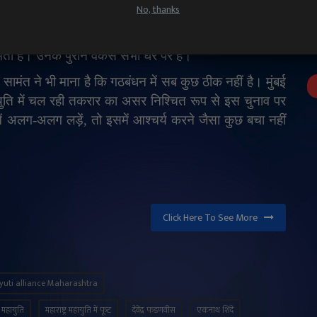
No, thanks
र की पार्टी एनसीपी के एक सदस्य ने किया। एनसीपी नेता
रह बंटी हुई लगती है। अब उसके पास अपना कुछ नहीं है। उनकी
मती है। उनके पुराने वर्कर्स सभी घर पर हैं।
'
सामंत ने भी माना है कि गठबंधन में सब कुछ ठीक नहीं है। मुंबई
ुति में चल रही तकरार का असर निश्चित रूप से इस चुनाव पर
ें अलग-अलग लड़ें
,
तो इसमें आश्चर्य करने जैसा कुछ बचा नहीं
Click Here To See More
uti alliance Maharashtra
में महायुति
महाराष्ट्र महायुति में फूट
देवेंद्र फडणवीस
एकनाथ शिंदे